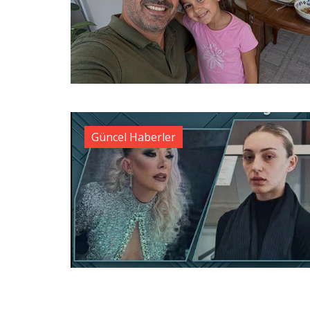
Güncel Haberler