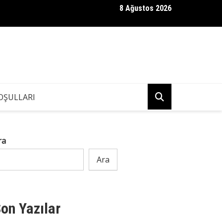
8 Ağustos 2026
izinci yaş günlerinde, kızlarım mutfak masasının üzerine iki solm
erinden nefret etmememi istediler.
OŞULLARI
ra
Ara
on Yazılar