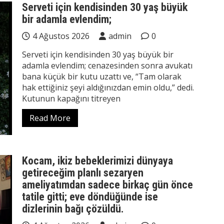
Serveti için kendisinden 30 yaş büyük
bir adamla evlendim;
4 Ağustos 2026
admin
0
Serveti için kendisinden 30 yaş büyük bir
adamla evlendim; cenazesinden sonra avukatı
bana küçük bir kutu uzattı ve, “Tam olarak
hak ettiğiniz şeyi aldığınızdan emin oldu,” dedi.
Kutunun kapağını titreyen
Read More
Kocam, ikiz bebeklerimizi dünyaya
getireceğim planlı sezaryen
ameliyatımdan sadece birkaç gün önce
tatile gitti; eve döndüğünde ise
dizlerinin bağı çözüldü.