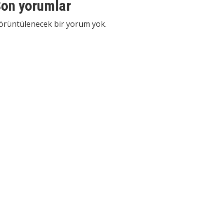
on yorumlar
örüntülenecek bir yorum yok.