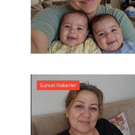
Güncel Haberler