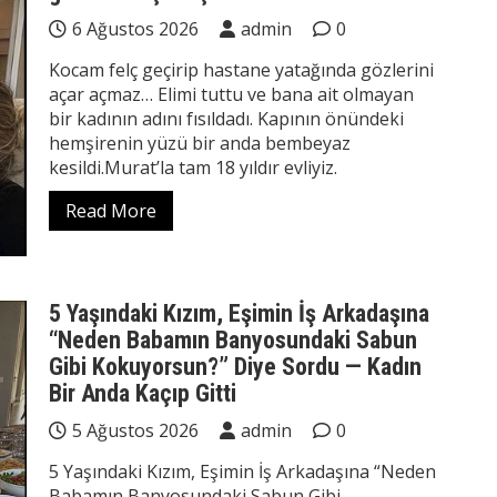
6 Ağustos 2026
admin
0
Kocam felç geçirip hastane yatağında gözlerini
açar açmaz… Elimi tuttu ve bana ait olmayan
bir kadının adını fısıldadı. Kapının önündeki
hemşirenin yüzü bir anda bembeyaz
kesildi.Murat’la tam 18 yıldır evliyiz.
Read More
5 Yaşındaki Kızım, Eşimin İş Arkadaşına
“Neden Babamın Banyosundaki Sabun
Gibi Kokuyorsun?” Diye Sordu — Kadın
Bir Anda Kaçıp Gitti
5 Ağustos 2026
admin
0
5 Yaşındaki Kızım, Eşimin İş Arkadaşına “Neden
Babamın Banyosundaki Sabun Gibi