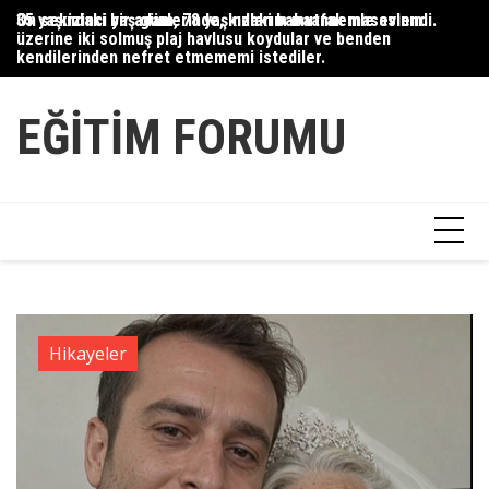
Skip
35 yaşındaki bir adam, 78 yaşındaki babaannemle evlendi.
On sekizinci yaş günlerinde, kızlarım mutfak masasının
Du
to
üzerine iki solmuş plaj havlusu koydular ve benden
Ce
content
kendilerinden nefret etmememi istediler.
Ha
EĞITIM FORUMU
Hikayeler