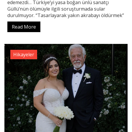
edemezdi… Türkiye’yi yasa boğan ünlü sanatçı
Güllü’nün ölümüyle ilgili soruşturmada sular
durulmuyor. “Tasarlayarak yakın akrabayı öldürmek”
Read More
Hikayeler