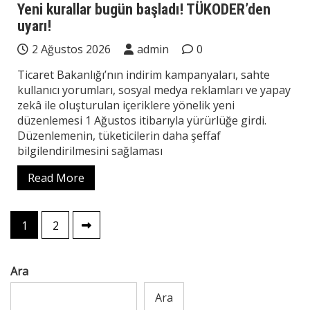
Yeni kurallar bugün başladı! TÜKODER’den
uyarı!
2 Ağustos 2026
admin
0
Ticaret Bakanlığı’nın indirim kampanyaları, sahte
kullanıcı yorumları, sosyal medya reklamları ve yapay
zekâ ile oluşturulan içeriklere yönelik yeni
düzenlemesi 1 Ağustos itibarıyla yürürlüğe girdi.
Düzenlemenin, tüketicilerin daha şeffaf
bilgilendirilmesini sağlaması
Read More
Yazı
1
2
sayfalaması
Ara
Ara