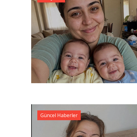
Güncel Haberler