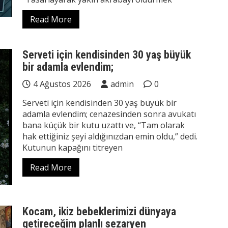
Read More
Serveti için kendisinden 30 yaş büyük
bir adamla evlendim;
4 Ağustos 2026
admin
0
Serveti için kendisinden 30 yaş büyük bir
adamla evlendim; cenazesinden sonra avukatı
bana küçük bir kutu uzattı ve, “Tam olarak
hak ettiğiniz şeyi aldığınızdan emin oldu,” dedi.
Kutunun kapağını titreyen
Read More
Kocam, ikiz bebeklerimizi dünyaya
getireceğim planlı sezaryen