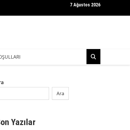
7 Ağustos 2026
bam Kendisinden 36 Yaş Küçük Bir Kadınla Evlendi — Cenazesinde 
Hazırlamıştı
OŞULLARI
ra
Ara
on Yazılar