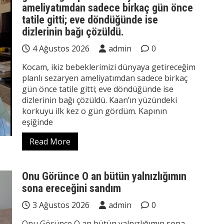
ameliyatımdan sadece birkaç gün önce
tatile gitti; eve döndüğünde ise
dizlerinin bağı çözüldü.
4 Ağustos 2026
admin
0
Kocam, ikiz bebeklerimizi dünyaya getireceğim
planlı sezaryen ameliyatımdan sadece birkaç
gün önce tatile gitti; eve döndüğünde ise
dizlerinin bağı çözüldü. Kaan’ın yüzündeki
korkuyu ilk kez o gün gördüm. Kapının
eşiğinde
Read More
Onu Görünce O an bütün yalnızlığımın
sona ereceğini sandım
3 Ağustos 2026
admin
0
Onu Görünce O an bütün yalnızlığımın sona