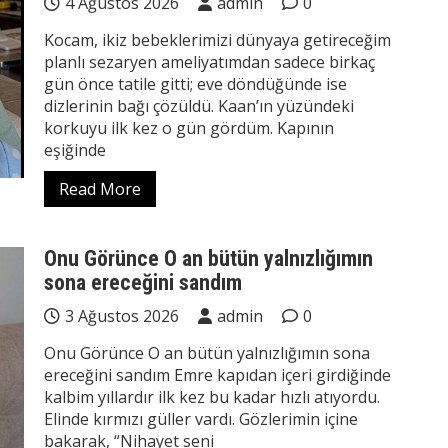
4 Ağustos 2026
admin
0
Kocam, ikiz bebeklerimizi dünyaya getireceğim
planlı sezaryen ameliyatımdan sadece birkaç
gün önce tatile gitti; eve döndüğünde ise
dizlerinin bağı çözüldü. Kaan’ın yüzündeki
korkuyu ilk kez o gün gördüm. Kapının
eşiğinde
Read More
Onu Görünce O an bütün yalnızlığımın
sona ereceğini sandım
3 Ağustos 2026
admin
0
Onu Görünce O an bütün yalnızlığımın sona
ereceğini sandım Emre kapıdan içeri girdiğinde
kalbim yıllardır ilk kez bu kadar hızlı atıyordu.
Elinde kırmızı güller vardı. Gözlerimin içine
bakarak, “Nihayet seni