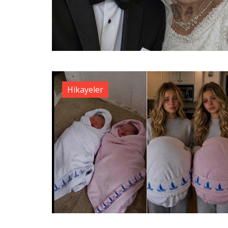
Hikayeler