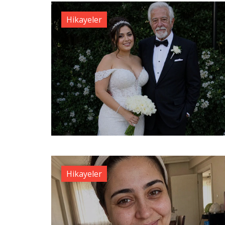
Hikayeler
Hikayeler