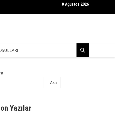
8 Ağustos 2026
izinci yaş günlerinde, kızlarım mutfak masasının üzerine iki solm
erinden nefret etmememi istediler.
OŞULLARI
ra
Ara
on Yazılar