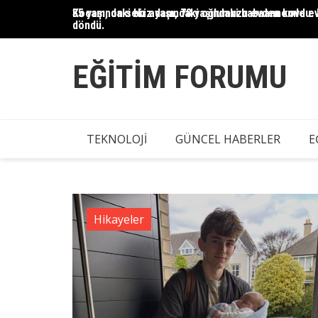
Skip
Kocam, on sekiz yaşındaki oğlumuzu evden kovdu. B
35 yaşındaki bir adam, 78 yaşındaki babaannemle ev
to
döndü.
content
EĞITIM FORUMU
TEKNOLOJI
GÜNCEL HABERLER
E
Hikayeler