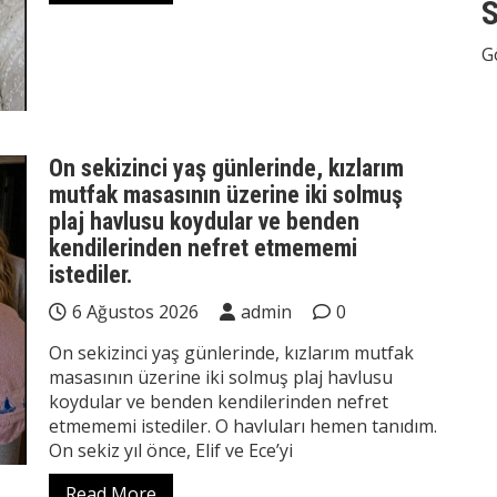
S
G
On sekizinci yaş günlerinde, kızlarım
mutfak masasının üzerine iki solmuş
plaj havlusu koydular ve benden
kendilerinden nefret etmememi
istediler.
6 Ağustos 2026
admin
0
On sekizinci yaş günlerinde, kızlarım mutfak
masasının üzerine iki solmuş plaj havlusu
koydular ve benden kendilerinden nefret
etmememi istediler. O havluları hemen tanıdım.
On sekiz yıl önce, Elif ve Ece’yi
Read More