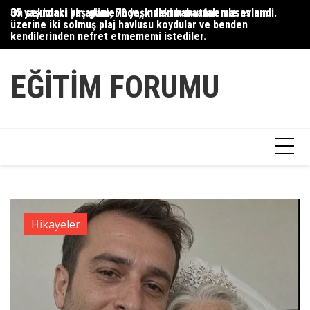
Skip
35 yaşındaki bir adam, 78 yaşındaki babaannemle evlendi.
On sekizinci yaş günlerinde, kızlarım mutfak masasının
Du
to
üzerine iki solmuş plaj havlusu koydular ve benden
Ce
content
kendilerinden nefret etmememi istediler.
Ha
EĞITIM FORUMU
Hikayeler