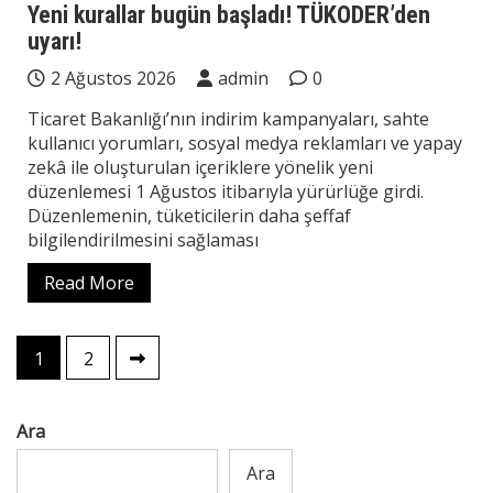
Yeni kurallar bugün başladı! TÜKODER’den
uyarı!
2 Ağustos 2026
admin
0
Ticaret Bakanlığı’nın indirim kampanyaları, sahte
kullanıcı yorumları, sosyal medya reklamları ve yapay
zekâ ile oluşturulan içeriklere yönelik yeni
düzenlemesi 1 Ağustos itibarıyla yürürlüğe girdi.
Düzenlemenin, tüketicilerin daha şeffaf
bilgilendirilmesini sağlaması
Read More
Yazı
1
2
sayfalaması
Ara
Ara