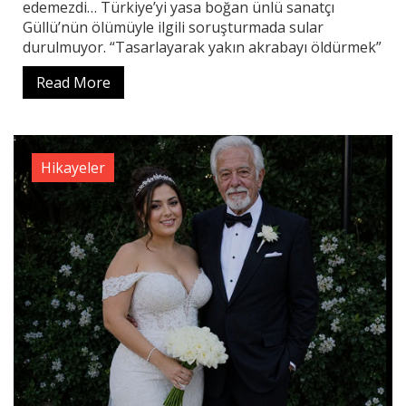
edemezdi… Türkiye’yi yasa boğan ünlü sanatçı
Güllü’nün ölümüyle ilgili soruşturmada sular
durulmuyor. “Tasarlayarak yakın akrabayı öldürmek”
Read More
Hikayeler