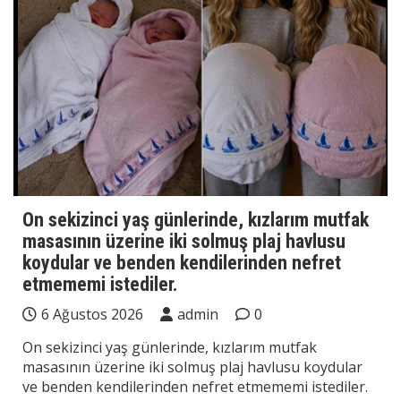
On sekizinci yaş günlerinde, kızlarım mutfak
masasının üzerine iki solmuş plaj havlusu
koydular ve benden kendilerinden nefret
etmememi istediler.
6 Ağustos 2026
admin
0
On sekizinci yaş günlerinde, kızlarım mutfak
masasının üzerine iki solmuş plaj havlusu koydular
ve benden kendilerinden nefret etmememi istediler.