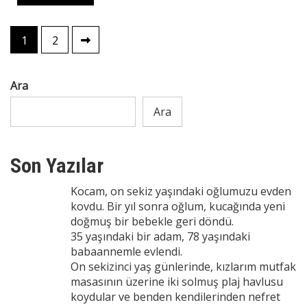
Yazı
1
2
sayfalaması
Ara
Ara
Son Yazılar
Kocam, on sekiz yaşındaki oğlumuzu evden
kovdu. Bir yıl sonra oğlum, kucağında yeni
doğmuş bir bebekle geri döndü.
35 yaşındaki bir adam, 78 yaşındaki
babaannemle evlendi.
On sekizinci yaş günlerinde, kızlarım mutfak
masasının üzerine iki solmuş plaj havlusu
koydular ve benden kendilerinden nefret