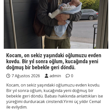
Kocam, on sekiz yaşındaki oğlumuzu evden
kovdu. Bir yıl sonra oğlum, kucağında yeni
doğmuş bir bebekle geri döndü.
7 Ağustos 2026
admin
0
Kocam, on sekiz yaşındaki oğlumuzu evden kovdu.
Bir yıl sonra oğlum, kucağında yeni doğmuş bir
bebekle geri döndü. Babası hakkında anlattıkları ise
yüreğimi durduracak cinstendi.Yirmi üç yıldır Cemal
ile evliydim.