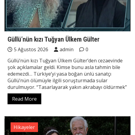
Güllü’nün kızı Tuğyan Ülkem Gülter
5 Ağustos 2026
admin
0
Güllü’nün kızı Tuğyan Ülkem Gülter’den cezaevinde
şok açıklamalar geldi. Kimse bunu asla tahmin bile
edemezdi… Türkiye’yi yasa boğan ünlü sanatçı
Güllü’nün ölümüyle ilgili soruşturmada sular
durulmuyor. “Tasarlayarak yakın akrabayı öldürmek”
Read More
Hikayeler