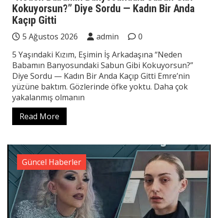
Kokuyorsun?” Diye Sordu — Kadın Bir Anda
Kaçıp Gitti
5 Ağustos 2026
admin
0
5 Yaşındaki Kızım, Eşimin İş Arkadaşına “Neden
Babamın Banyosundaki Sabun Gibi Kokuyorsun?”
Diye Sordu — Kadın Bir Anda Kaçıp Gitti Emre’nin
yüzüne baktım. Gözlerinde öfke yoktu. Daha çok
yakalanmış olmanın
Read More
Güncel Haberler