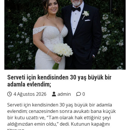
Serveti için kendisinden 30 yaş büyük bir
adamla evlendim;
4 Ağustos 2026
admin
0
Serveti için kendisinden 30 yaş büyük bir adamla
evlendim; cenazesinden sonra avukatı bana küçük
bir kutu uzattı ve, “Tam olarak hak ettiğiniz şeyi
aldığınızdan emin oldu,” dedi. Kutunun kapağını