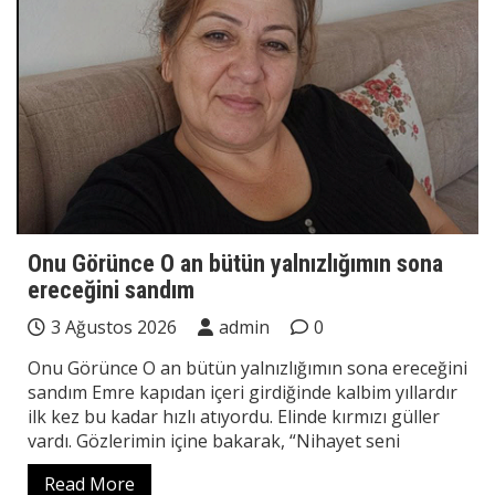
Onu Görünce O an bütün yalnızlığımın sona
ereceğini sandım
3 Ağustos 2026
admin
0
Onu Görünce O an bütün yalnızlığımın sona ereceğini
sandım Emre kapıdan içeri girdiğinde kalbim yıllardır
ilk kez bu kadar hızlı atıyordu. Elinde kırmızı güller
vardı. Gözlerimin içine bakarak, “Nihayet seni
Read More