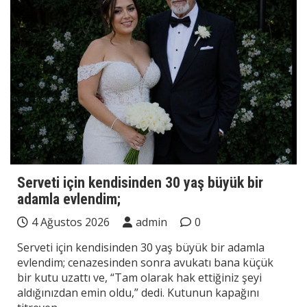
Serveti için kendisinden 30 yaş büyük bir
adamla evlendim;
4 Ağustos 2026
admin
0
Serveti için kendisinden 30 yaş büyük bir adamla
evlendim; cenazesinden sonra avukatı bana küçük
bir kutu uzattı ve, “Tam olarak hak ettiğiniz şeyi
aldığınızdan emin oldu,” dedi. Kutunun kapağını