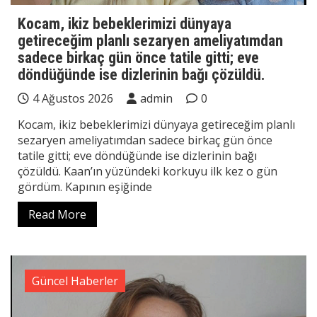
Kocam, ikiz bebeklerimizi dünyaya
getireceğim planlı sezaryen ameliyatımdan
sadece birkaç gün önce tatile gitti; eve
döndüğünde ise dizlerinin bağı çözüldü.
4 Ağustos 2026
admin
0
Kocam, ikiz bebeklerimizi dünyaya getireceğim planlı
sezaryen ameliyatımdan sadece birkaç gün önce
tatile gitti; eve döndüğünde ise dizlerinin bağı
çözüldü. Kaan’ın yüzündeki korkuyu ilk kez o gün
gördüm. Kapının eşiğinde
Read More
Güncel Haberler