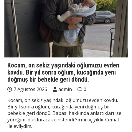
Kocam, on sekiz yaşındaki oğlumuzu evden
kovdu. Bir yıl sonra oğlum, kucağında yeni
doğmuş bir bebekle geri döndü.
7 Ağustos 2026
admin
0
Kocam, on sekiz yaşındaki oğlumuzu evden kovdu.
Bir yıl sonra oğlum, kucağında yeni doğmuş bir
bebekle geri döndü. Babası hakkında anlattıkları ise
yüreğimi durduracak cinstendi.Yirmi üç yıldır Cemal
ile evliydim.