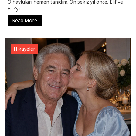
O havluları hemen tanıdım. On sekiz yıl önce, Elif ve
Ece’yi
Read More
Hikayeler