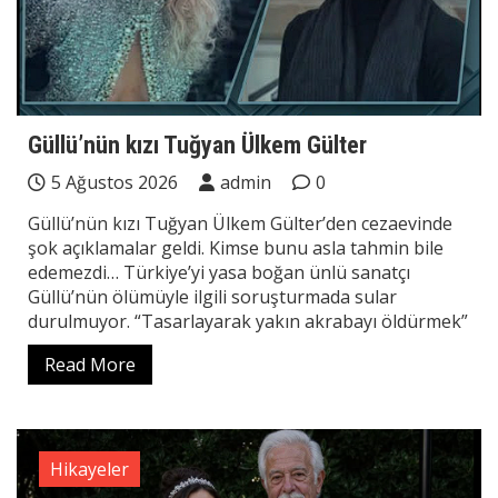
Güllü’nün kızı Tuğyan Ülkem Gülter
5 Ağustos 2026
admin
0
Güllü’nün kızı Tuğyan Ülkem Gülter’den cezaevinde
şok açıklamalar geldi. Kimse bunu asla tahmin bile
edemezdi… Türkiye’yi yasa boğan ünlü sanatçı
Güllü’nün ölümüyle ilgili soruşturmada sular
durulmuyor. “Tasarlayarak yakın akrabayı öldürmek”
Read More
Hikayeler