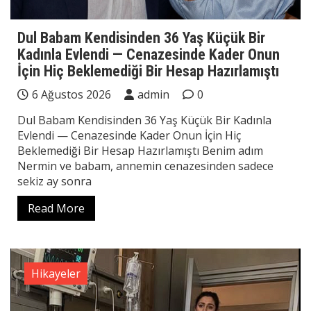
Dul Babam Kendisinden 36 Yaş Küçük Bir
Kadınla Evlendi — Cenazesinde Kader Onun
İçin Hiç Beklemediği Bir Hesap Hazırlamıştı
6 Ağustos 2026
admin
0
Dul Babam Kendisinden 36 Yaş Küçük Bir Kadınla
Evlendi — Cenazesinde Kader Onun İçin Hiç
Beklemediği Bir Hesap Hazırlamıştı Benim adım
Nermin ve babam, annemin cenazesinden sadece
sekiz ay sonra
Read More
Hikayeler