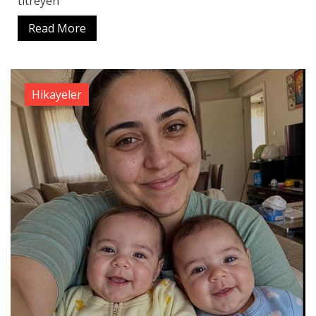
titreyen
Read More
Hikayeler