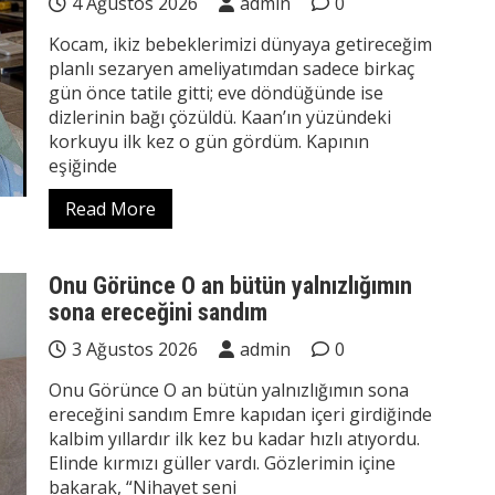
4 Ağustos 2026
admin
0
Kocam, ikiz bebeklerimizi dünyaya getireceğim
planlı sezaryen ameliyatımdan sadece birkaç
gün önce tatile gitti; eve döndüğünde ise
dizlerinin bağı çözüldü. Kaan’ın yüzündeki
korkuyu ilk kez o gün gördüm. Kapının
eşiğinde
Read More
Onu Görünce O an bütün yalnızlığımın
sona ereceğini sandım
3 Ağustos 2026
admin
0
Onu Görünce O an bütün yalnızlığımın sona
ereceğini sandım Emre kapıdan içeri girdiğinde
kalbim yıllardır ilk kez bu kadar hızlı atıyordu.
Elinde kırmızı güller vardı. Gözlerimin içine
bakarak, “Nihayet seni