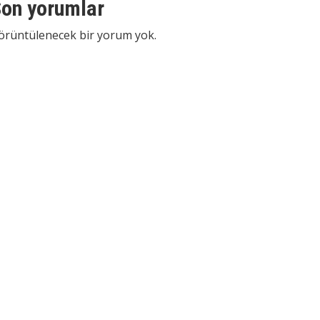
on yorumlar
örüntülenecek bir yorum yok.