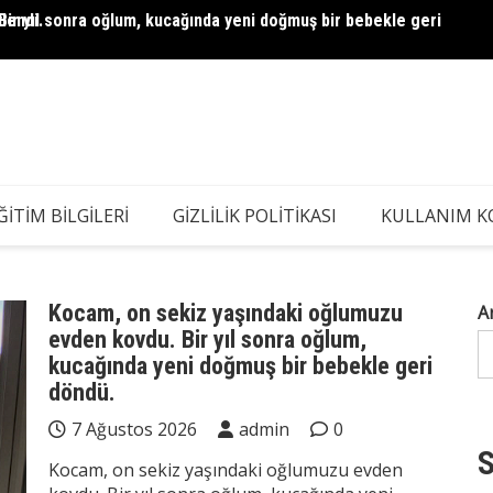
ir yıl sonra oğlum, kucağında yeni doğmuş bir bebekle geri
lendi.
On sek
kendil
ĞITIM BILGILERI
GIZLILIK POLITIKASI
KULLANIM K
Kocam, on sekiz yaşındaki oğlumuzu
A
evden kovdu. Bir yıl sonra oğlum,
kucağında yeni doğmuş bir bebekle geri
döndü.
7 Ağustos 2026
admin
0
S
Kocam, on sekiz yaşındaki oğlumuzu evden