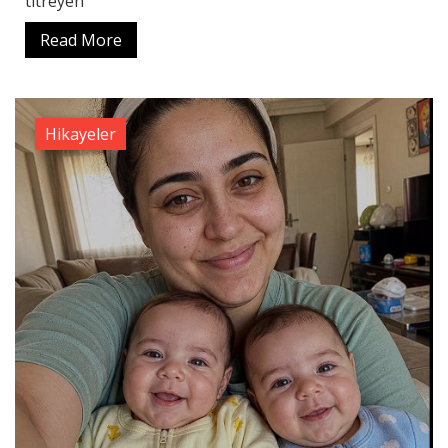
titreyen
Read More
Hikayeler