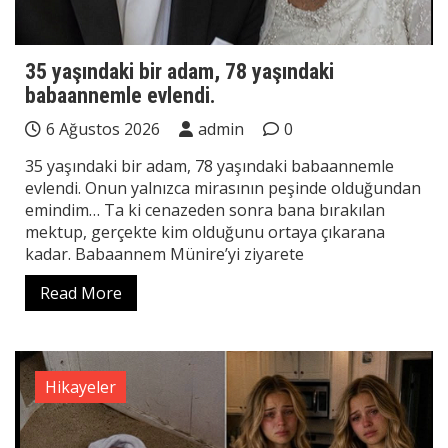
35 yaşındaki bir adam, 78 yaşındaki
babaannemle evlendi.
6 Ağustos 2026
admin
0
35 yaşındaki bir adam, 78 yaşındaki babaannemle
evlendi. Onun yalnızca mirasının peşinde olduğundan
emindim… Ta ki cenazeden sonra bana bırakılan
mektup, gerçekte kim olduğunu ortaya çıkarana
kadar. Babaannem Münire’yi ziyarete
Read More
Hikayeler