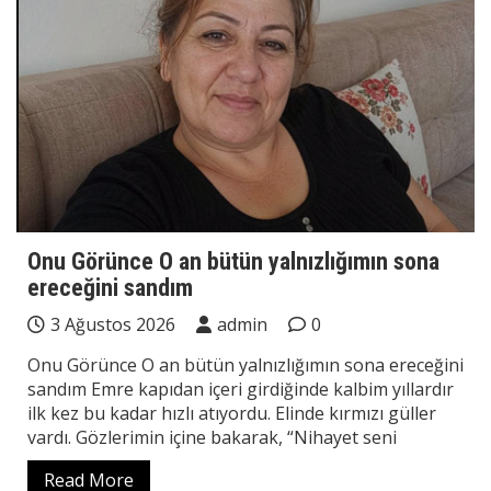
Onu Görünce O an bütün yalnızlığımın sona
ereceğini sandım
3 Ağustos 2026
admin
0
Onu Görünce O an bütün yalnızlığımın sona ereceğini
sandım Emre kapıdan içeri girdiğinde kalbim yıllardır
ilk kez bu kadar hızlı atıyordu. Elinde kırmızı güller
vardı. Gözlerimin içine bakarak, “Nihayet seni
Read More