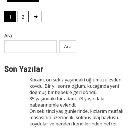
Yazı
1
2
sayfalaması
Ara
Ara
Son Yazılar
Kocam, on sekiz yaşındaki oğlumuzu evden
kovdu. Bir yıl sonra oğlum, kucağında yeni
doğmuş bir bebekle geri döndü.
35 yaşındaki bir adam, 78 yaşındaki
babaannemle evlendi.
On sekizinci yaş günlerinde, kızlarım mutfak
masasının üzerine iki solmuş plaj havlusu
koydular ve benden kendilerinden nefret