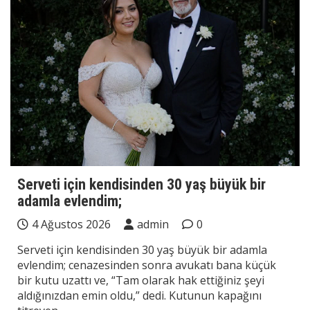
Serveti için kendisinden 30 yaş büyük bir
adamla evlendim;
4 Ağustos 2026
admin
0
Serveti için kendisinden 30 yaş büyük bir adamla
evlendim; cenazesinden sonra avukatı bana küçük
bir kutu uzattı ve, “Tam olarak hak ettiğiniz şeyi
aldığınızdan emin oldu,” dedi. Kutunun kapağını