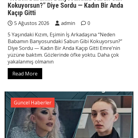
Kokuyorsun?” Diye Sordu — Kadın Bir Anda
Kaçıp Gitti
5 Ağustos 2026
admin
0
5 Yaşındaki Kızım, Eşimin İş Arkadaşına “Neden
Babamın Banyosundaki Sabun Gibi Kokuyorsun?”
Diye Sordu — Kadın Bir Anda Kaçıp Gitti Emre’nin
yüzüne baktım. Gözlerinde öfke yoktu. Daha çok
yakalanmış olmanın
Read More
Güncel Haberler