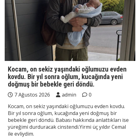
Kocam, on sekiz yaşındaki oğlumuzu evden
kovdu. Bir yıl sonra oğlum, kucağında yeni
doğmuş bir bebekle geri döndü.
7 Ağustos 2026
admin
0
Kocam, on sekiz yaşındaki oğlumuzu evden kovdu.
Bir yıl sonra oğlum, kucağında yeni doğmuş bir
bebekle geri döndü. Babası hakkında anlattıkları ise
yüreğimi durduracak cinstendi.Yirmi üç yıldır Cemal
ile evliydim.