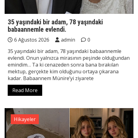
35 yaşındaki bir adam, 78 yaşındaki
babaannemle evlendi.
6 Ağustos 2026
admin
0
35 yaşındaki bir adam, 78 yaşındaki babaannemle
evlendi. Onun yalnızca mirasının peşinde olduğundan
emindim… Ta ki cenazeden sonra bana bırakılan
mektup, gerçekte kim olduğunu ortaya çıkarana
kadar. Babaannem Münire’yi ziyarete
Read More
Hikayeler