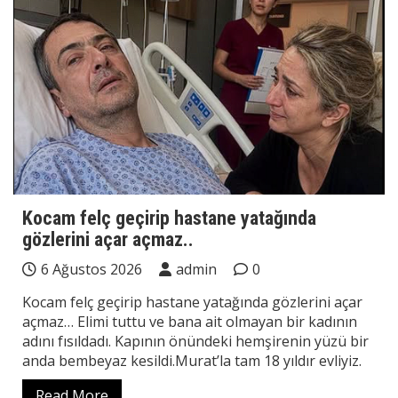
Kocam felç geçirip hastane yatağında
gözlerini açar açmaz..
6 Ağustos 2026
admin
0
Kocam felç geçirip hastane yatağında gözlerini açar
açmaz… Elimi tuttu ve bana ait olmayan bir kadının
adını fısıldadı. Kapının önündeki hemşirenin yüzü bir
anda bembeyaz kesildi.Murat’la tam 18 yıldır evliyiz.
Read More