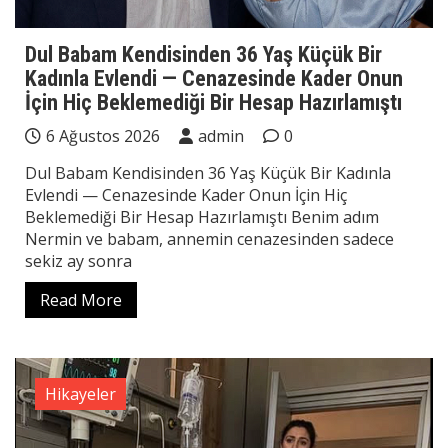
Dul Babam Kendisinden 36 Yaş Küçük Bir
Kadınla Evlendi — Cenazesinde Kader Onun
İçin Hiç Beklemediği Bir Hesap Hazırlamıştı
6 Ağustos 2026
admin
0
Dul Babam Kendisinden 36 Yaş Küçük Bir Kadınla
Evlendi — Cenazesinde Kader Onun İçin Hiç
Beklemediği Bir Hesap Hazırlamıştı Benim adım
Nermin ve babam, annemin cenazesinden sadece
sekiz ay sonra
Read More
Hikayeler