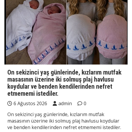
On sekizinci yaş günlerinde, kızlarım mutfak
masasının üzerine iki solmuş plaj havlusu
koydular ve benden kendilerinden nefret
etmememi istediler.
6 Ağustos 2026
admin
0
On sekizinci yaş günlerinde, kızlarım mutfak
masasının üzerine iki solmuş plaj havlusu koydular
ve benden kendilerinden nefret etmememi istediler.