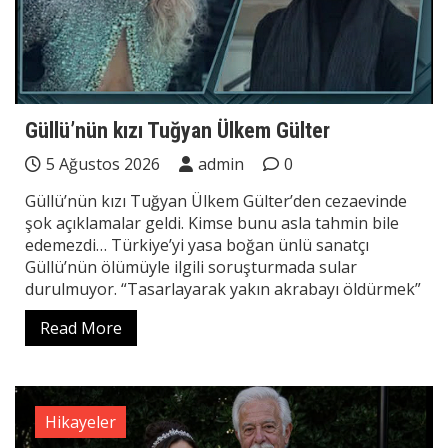
Güllü’nün kızı Tuğyan Ülkem Gülter
5 Ağustos 2026
admin
0
Güllü’nün kızı Tuğyan Ülkem Gülter’den cezaevinde
şok açıklamalar geldi. Kimse bunu asla tahmin bile
edemezdi… Türkiye’yi yasa boğan ünlü sanatçı
Güllü’nün ölümüyle ilgili soruşturmada sular
durulmuyor. “Tasarlayarak yakın akrabayı öldürmek”
Read More
Hikayeler