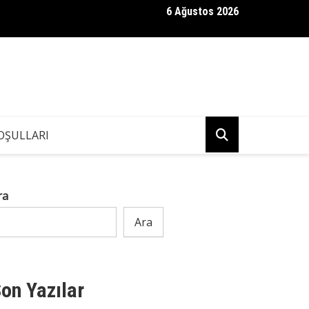
6 Ağustos 2026
bam Kendisinden 36 Yaş Küçük Bir Kadınla Evlendi — Cenazesinde 
Hazırlamıştı
OŞULLARI
ra
Ara
on Yazılar