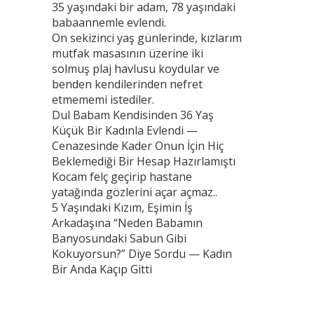
35 yaşındaki bir adam, 78 yaşındaki
babaannemle evlendi.
On sekizinci yaş günlerinde, kızlarım
mutfak masasının üzerine iki
solmuş plaj havlusu koydular ve
benden kendilerinden nefret
etmememi istediler.
Dul Babam Kendisinden 36 Yaş
Küçük Bir Kadınla Evlendi —
Cenazesinde Kader Onun İçin Hiç
Beklemediği Bir Hesap Hazırlamıştı
Kocam felç geçirip hastane
yatağında gözlerini açar açmaz..
5 Yaşındaki Kızım, Eşimin İş
Arkadaşına “Neden Babamın
Banyosundaki Sabun Gibi
Kokuyorsun?” Diye Sordu — Kadın
Bir Anda Kaçıp Gitti