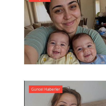
Güncel Haberler