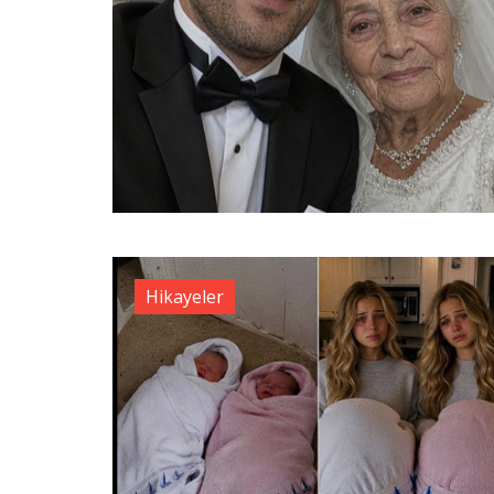
Hikayeler