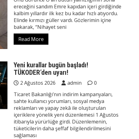
ereceğini sandım Emre kapıdan içeri girdiğinde
kalbim yıllardır ilk kez bu kadar hızlı atıyordu.
Elinde kırmızı güller vardı. Gözlerimin içine
bakarak, “Nihayet seni
Read More
Yeni kurallar bugün başladı!
TÜKODER’den uyarı!
2 Ağustos 2026
admin
0
Ticaret Bakanlığı’nın indirim kampanyaları,
sahte kullanıcı yorumları, sosyal medya
reklamları ve yapay zekâ ile oluşturulan
içeriklere yönelik yeni düzenlemesi 1 Ağustos
itibarıyla yürürlüğe girdi. Düzenlemenin,
tüketicilerin daha şeffaf bilgilendirilmesini
sağlaması