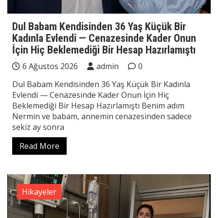
Dul Babam Kendisinden 36 Yaş Küçük Bir
Kadınla Evlendi — Cenazesinde Kader Onun
İçin Hiç Beklemediği Bir Hesap Hazırlamıştı
6 Ağustos 2026
admin
0
Dul Babam Kendisinden 36 Yaş Küçük Bir Kadınla
Evlendi — Cenazesinde Kader Onun İçin Hiç
Beklemediği Bir Hesap Hazırlamıştı Benim adım
Nermin ve babam, annemin cenazesinden sadece
sekiz ay sonra
Read More
Hikayeler