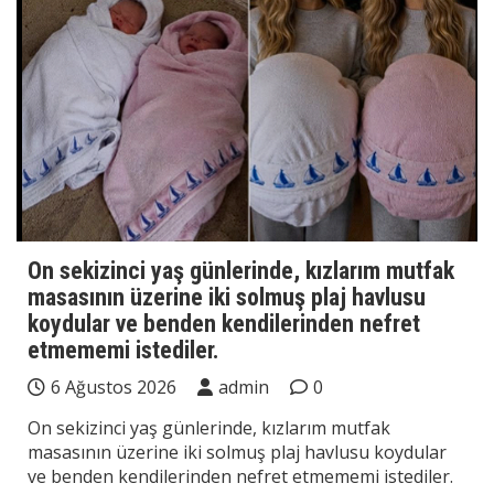
On sekizinci yaş günlerinde, kızlarım mutfak
masasının üzerine iki solmuş plaj havlusu
koydular ve benden kendilerinden nefret
etmememi istediler.
6 Ağustos 2026
admin
0
On sekizinci yaş günlerinde, kızlarım mutfak
masasının üzerine iki solmuş plaj havlusu koydular
ve benden kendilerinden nefret etmememi istediler.