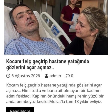
Kocam felç geçirip hastane yatağında
gözlerini açar açmaz..
6 Ağustos 2026
admin
0
Kocam felç geçirip hastane yatağında gözlerini açar
açmaz… Elimi tuttu ve bana ait olmayan bir kadının
adını fısıldadı. Kapının önündeki hemşirenin yüzü bir
anda bembeyaz kesildi.Murat’la tam 18 yıldır evliyiz.
Read More