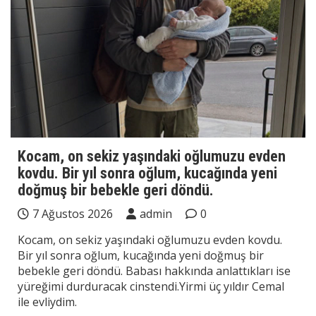
Kocam, on sekiz yaşındaki oğlumuzu evden
kovdu. Bir yıl sonra oğlum, kucağında yeni
doğmuş bir bebekle geri döndü.
7 Ağustos 2026
admin
0
Kocam, on sekiz yaşındaki oğlumuzu evden kovdu.
Bir yıl sonra oğlum, kucağında yeni doğmuş bir
bebekle geri döndü. Babası hakkında anlattıkları ise
yüreğimi durduracak cinstendi.Yirmi üç yıldır Cemal
ile evliydim.