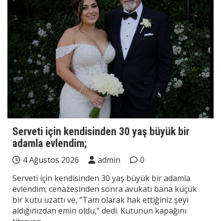
Serveti için kendisinden 30 yaş büyük bir
adamla evlendim;
4 Ağustos 2026
admin
0
Serveti için kendisinden 30 yaş büyük bir adamla
evlendim; cenazesinden sonra avukatı bana küçük
bir kutu uzattı ve, “Tam olarak hak ettiğiniz şeyi
aldığınızdan emin oldu,” dedi. Kutunun kapağını