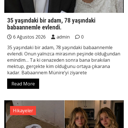
35 yaşındaki bir adam, 78 yaşındaki
babaannemle evlendi.
6 Ağustos 2026
admin
0
35 yaşındaki bir adam, 78 yaşındaki babaannemle
evlendi. Onun yalnızca mirasının peşinde olduğundan
emindim… Ta ki cenazeden sonra bana bırakılan
mektup, gerçekte kim olduğunu ortaya çıkarana
kadar. Babaannem Münire’yi ziyarete
Read More
Hikayeler