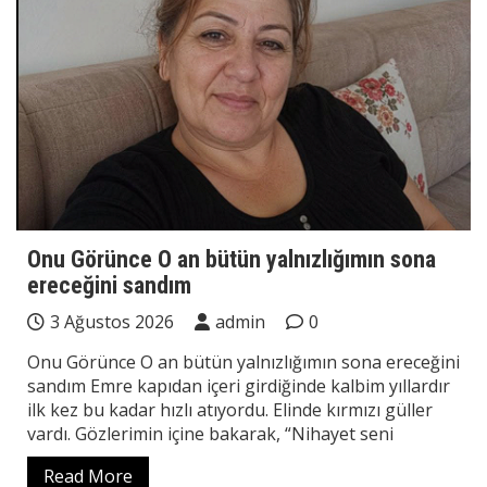
Onu Görünce O an bütün yalnızlığımın sona
ereceğini sandım
3 Ağustos 2026
admin
0
Onu Görünce O an bütün yalnızlığımın sona ereceğini
sandım Emre kapıdan içeri girdiğinde kalbim yıllardır
ilk kez bu kadar hızlı atıyordu. Elinde kırmızı güller
vardı. Gözlerimin içine bakarak, “Nihayet seni
Read More