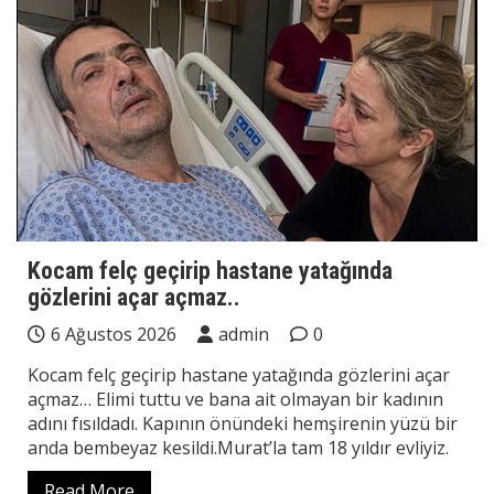
Kocam felç geçirip hastane yatağında
gözlerini açar açmaz..
6 Ağustos 2026
admin
0
Kocam felç geçirip hastane yatağında gözlerini açar
açmaz… Elimi tuttu ve bana ait olmayan bir kadının
adını fısıldadı. Kapının önündeki hemşirenin yüzü bir
anda bembeyaz kesildi.Murat’la tam 18 yıldır evliyiz.
Read More