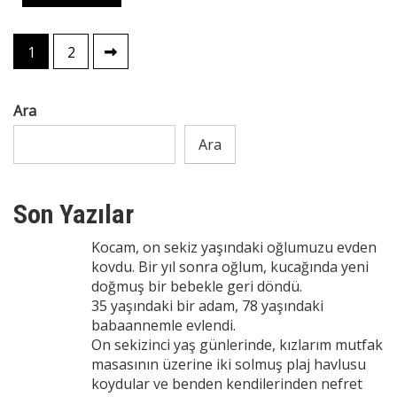
Yazı
1
2
sayfalaması
Ara
Ara
Son Yazılar
Kocam, on sekiz yaşındaki oğlumuzu evden
kovdu. Bir yıl sonra oğlum, kucağında yeni
doğmuş bir bebekle geri döndü.
35 yaşındaki bir adam, 78 yaşındaki
babaannemle evlendi.
On sekizinci yaş günlerinde, kızlarım mutfak
masasının üzerine iki solmuş plaj havlusu
koydular ve benden kendilerinden nefret