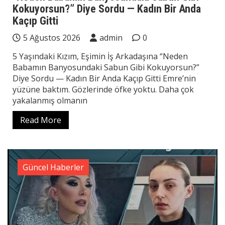
Kokuyorsun?” Diye Sordu — Kadın Bir Anda
Kaçıp Gitti
5 Ağustos 2026
admin
0
5 Yaşındaki Kızım, Eşimin İş Arkadaşına “Neden
Babamın Banyosundaki Sabun Gibi Kokuyorsun?”
Diye Sordu — Kadın Bir Anda Kaçıp Gitti Emre’nin
yüzüne baktım. Gözlerinde öfke yoktu. Daha çok
yakalanmış olmanın
Read More
Güncel Haberler