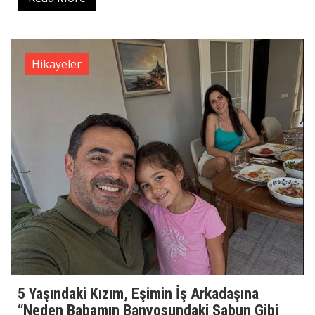
Hikayeler
5 Yaşındaki Kızım, Eşimin İş Arkadaşına
“Neden Babamın Banyosundaki Sabun Gibi