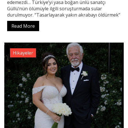
edemezdi… Türkiye’yi yasa boğan ünlü sanatçı
Güllü’nün ölümüyle ilgili soruşturmada sular
durulmuyor. “Tasarlayarak yakın akrabayı öldürmek”
Read More
Hikayeler