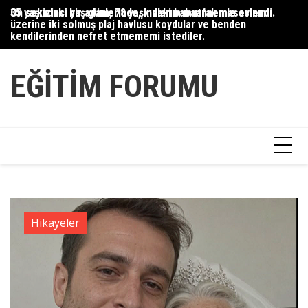
Skip
35 yaşındaki bir adam, 78 yaşındaki babaannemle evlendi.
On sekizinci yaş günlerinde, kızlarım mutfak masasının
Du
to
üzerine iki solmuş plaj havlusu koydular ve benden
Ce
content
kendilerinden nefret etmememi istediler.
Ha
EĞITIM FORUMU
Hikayeler