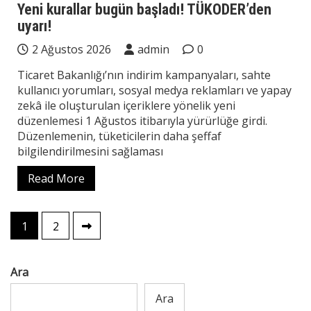
Yeni kurallar bugün başladı! TÜKODER’den
uyarı!
2 Ağustos 2026
admin
0
Ticaret Bakanlığı’nın indirim kampanyaları, sahte
kullanıcı yorumları, sosyal medya reklamları ve yapay
zekâ ile oluşturulan içeriklere yönelik yeni
düzenlemesi 1 Ağustos itibarıyla yürürlüğe girdi.
Düzenlemenin, tüketicilerin daha şeffaf
bilgilendirilmesini sağlaması
Read More
Yazı
1
2
sayfalaması
Ara
Ara