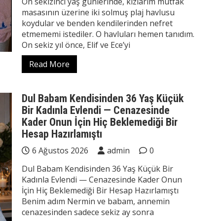
On sekizinci yaş günlerinde, kızlarım mutfak
masasının üzerine iki solmuş plaj havlusu
koydular ve benden kendilerinden nefret
etmememi istediler. O havluları hemen tanıdım.
On sekiz yıl önce, Elif ve Ece’yi
Read More
Dul Babam Kendisinden 36 Yaş Küçük
Bir Kadınla Evlendi — Cenazesinde
Kader Onun İçin Hiç Beklemediği Bir
Hesap Hazırlamıştı
6 Ağustos 2026
admin
0
Dul Babam Kendisinden 36 Yaş Küçük Bir
Kadınla Evlendi — Cenazesinde Kader Onun
İçin Hiç Beklemediği Bir Hesap Hazırlamıştı
Benim adım Nermin ve babam, annemin
cenazesinden sadece sekiz ay sonra