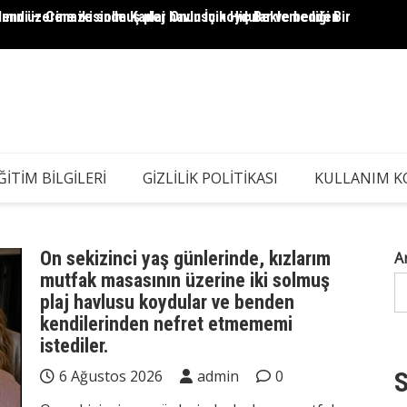
ının üzerine iki solmuş plaj havlusu koydular ve benden
lendi — Cenazesinde Kader Onun İçin Hiç Beklemediği Bir
Kocam 
ĞITIM BILGILERI
GIZLILIK POLITIKASI
KULLANIM K
On sekizinci yaş günlerinde, kızlarım
A
mutfak masasının üzerine iki solmuş
plaj havlusu koydular ve benden
kendilerinden nefret etmememi
istediler.
6 Ağustos 2026
admin
0
S