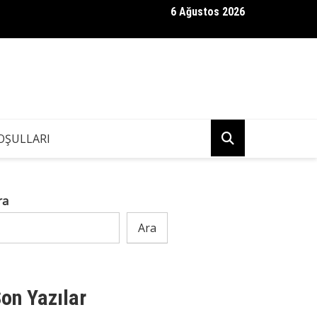
6 Ağustos 2026
felç geçirip hastane yatağında gözlerini açar açmaz..
OŞULLARI
ra
Ara
on Yazılar