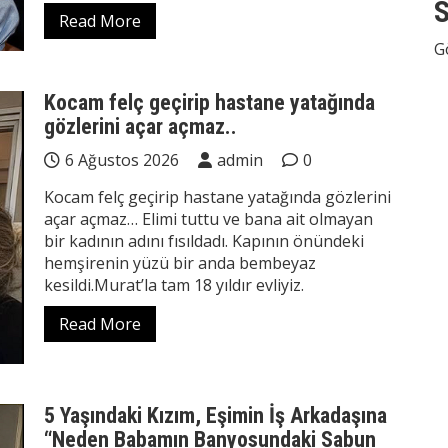
S
Read More
G
Kocam felç geçirip hastane yatağında
gözlerini açar açmaz..
6 Ağustos 2026
admin
0
Kocam felç geçirip hastane yatağında gözlerini
açar açmaz… Elimi tuttu ve bana ait olmayan
bir kadının adını fısıldadı. Kapının önündeki
hemşirenin yüzü bir anda bembeyaz
kesildi.Murat’la tam 18 yıldır evliyiz.
Read More
5 Yaşındaki Kızım, Eşimin İş Arkadaşına
“Neden Babamın Banyosundaki Sabun