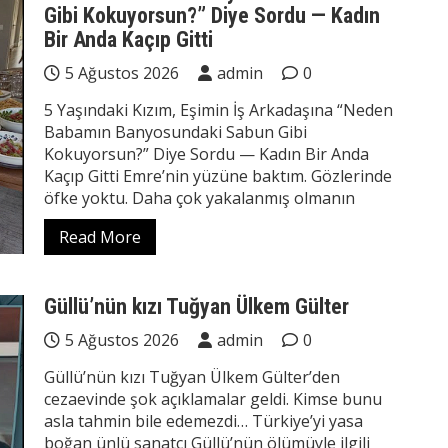
Gibi Kokuyorsun?” Diye Sordu — Kadın
Bir Anda Kaçıp Gitti
5 Ağustos 2026
admin
0
5 Yaşındaki Kızım, Eşimin İş Arkadaşına “Neden
Babamın Banyosundaki Sabun Gibi
Kokuyorsun?” Diye Sordu — Kadın Bir Anda
Kaçıp Gitti Emre’nin yüzüne baktım. Gözlerinde
öfke yoktu. Daha çok yakalanmış olmanın
Read More
Güllü’nün kızı Tuğyan Ülkem Gülter
5 Ağustos 2026
admin
0
Güllü’nün kızı Tuğyan Ülkem Gülter’den
cezaevinde şok açıklamalar geldi. Kimse bunu
asla tahmin bile edemezdi… Türkiye’yi yasa
boğan ünlü sanatçı Güllü’nün ölümüyle ilgili