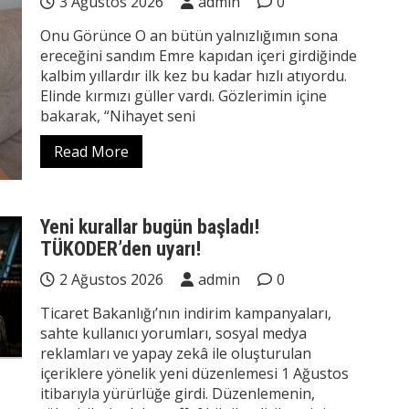
3 Ağustos 2026
admin
0
Onu Görünce O an bütün yalnızlığımın sona
ereceğini sandım Emre kapıdan içeri girdiğinde
kalbim yıllardır ilk kez bu kadar hızlı atıyordu.
Elinde kırmızı güller vardı. Gözlerimin içine
bakarak, “Nihayet seni
Read More
Yeni kurallar bugün başladı!
TÜKODER’den uyarı!
2 Ağustos 2026
admin
0
Ticaret Bakanlığı’nın indirim kampanyaları,
sahte kullanıcı yorumları, sosyal medya
reklamları ve yapay zekâ ile oluşturulan
içeriklere yönelik yeni düzenlemesi 1 Ağustos
itibarıyla yürürlüğe girdi. Düzenlemenin,