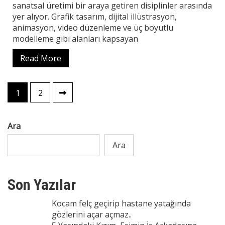
sanatsal üretimi bir araya getiren disiplinler arasında
yer alıyor. Grafik tasarım, dijital illüstrasyon,
animasyon, video düzenleme ve üç boyutlu
modelleme gibi alanları kapsayan
Read More
Yazı
1
2
sayfalaması
Ara
Ara
Son Yazılar
Kocam felç geçirip hastane yatağında
gözlerini açar açmaz..