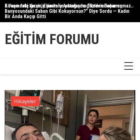
Skip
Kocam felç geçirip hastane yatağında gözlerini açar açmaz..
5 Yaşındaki Kızım, Eşimin İş Arkadaşına “Neden Babamın
Gü
to
Banyosundaki Sabun Gibi Kokuyorsun?” Diye Sordu — Kadın
content
Bir Anda Kaçıp Gitti
EĞITIM FORUMU
Hikayeler