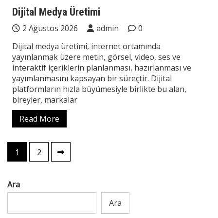
Teknoloji
Dijital Medya Üretimi
2 Ağustos 2026
admin
0
Dijital medya üretimi, internet ortamında
yayınlanmak üzere metin, görsel, video, ses ve
interaktif içeriklerin planlanması, hazırlanması ve
yayımlanmasını kapsayan bir süreçtir. Dijital
platformların hızla büyümesiyle birlikte bu alan,
bireyler, markalar
Read More
Yazı
1
2
sayfalaması
Ara
Ara