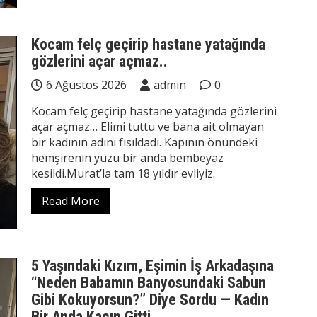
Kocam felç geçirip hastane yatağında
gözlerini açar açmaz..
6 Ağustos 2026
admin
0
Kocam felç geçirip hastane yatağında gözlerini
açar açmaz… Elimi tuttu ve bana ait olmayan
bir kadının adını fısıldadı. Kapının önündeki
hemşirenin yüzü bir anda bembeyaz
kesildi.Murat’la tam 18 yıldır evliyiz.
Read More
5 Yaşındaki Kızım, Eşimin İş Arkadaşına
“Neden Babamın Banyosundaki Sabun
Gibi Kokuyorsun?” Diye Sordu — Kadın
Bir Anda Kaçıp Gitti