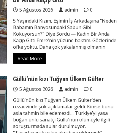
5 Ağustos 2026
admin
0
5 Yaşındaki Kızım, Eşimin İş Arkadaşına “Neden
Babamın Banyosundaki Sabun Gibi
Kokuyorsun?” Diye Sordu — Kadın Bir Anda
Kaçıp Gitti Emre’nin yüzüne baktım. Gözlerinde
öfke yoktu. Daha çok yakalanmış olmanın
Read More
Güllü’nün kızı Tuğyan Ülkem Gülter
5 Ağustos 2026
admin
0
Güllü’nün kızı Tuğyan Ülkem Gülter’den
cezaevinde şok açıklamalar geldi. Kimse bunu
asla tahmin bile edemezdi… Türkiye’yi yasa
boğan ünlü sanatçı Güllü’nün ölümüyle ilgili
soruşturmada sular durulmuyor.
“Tasarlayarak yakın akrabayı öldürmek”