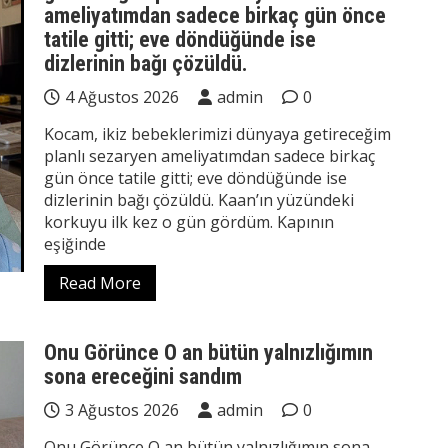
ameliyatımdan sadece birkaç gün önce
tatile gitti; eve döndüğünde ise
dizlerinin bağı çözüldü.
4 Ağustos 2026
admin
0
Kocam, ikiz bebeklerimizi dünyaya getireceğim
planlı sezaryen ameliyatımdan sadece birkaç
gün önce tatile gitti; eve döndüğünde ise
dizlerinin bağı çözüldü. Kaan’ın yüzündeki
korkuyu ilk kez o gün gördüm. Kapının
eşiğinde
Read More
Onu Görünce O an bütün yalnızlığımın
sona ereceğini sandım
3 Ağustos 2026
admin
0
Onu Görünce O an bütün yalnızlığımın sona