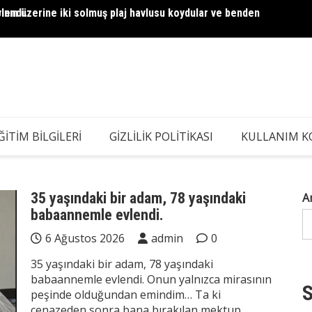
lendi.
ının üzerine iki solmuş plaj havlusu koydular ve benden
Dul Ba
Hesap 
ĞITIM BILGILERI
GIZLILIK POLITIKASI
KULLANIM K
35 yaşındaki bir adam, 78 yaşındaki
A
babaannemle evlendi.
6 Ağustos 2026
admin
0
35 yaşındaki bir adam, 78 yaşındaki
babaannemle evlendi. Onun yalnızca mirasının
S
peşinde olduğundan emindim… Ta ki
cenazeden sonra bana bırakılan mektup,