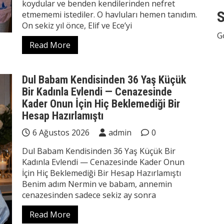
koydular ve benden kendilerinden nefret
S
etmememi istediler. O havluları hemen tanıdım.
On sekiz yıl önce, Elif ve Ece’yi
G
Read More
Dul Babam Kendisinden 36 Yaş Küçük
Bir Kadınla Evlendi — Cenazesinde
Kader Onun İçin Hiç Beklemediği Bir
Hesap Hazırlamıştı
6 Ağustos 2026
admin
0
Dul Babam Kendisinden 36 Yaş Küçük Bir
Kadınla Evlendi — Cenazesinde Kader Onun
İçin Hiç Beklemediği Bir Hesap Hazırlamıştı
Benim adım Nermin ve babam, annemin
cenazesinden sadece sekiz ay sonra
Read More