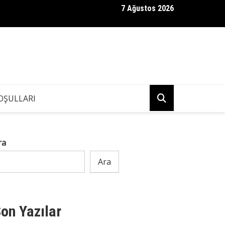
7 Ağustos 2026
bam Kendisinden 36 Yaş Küçük Bir Kadınla Evlendi — Cenazesinde 
Hazırlamıştı
OŞULLARI
ra
Ara
on Yazılar