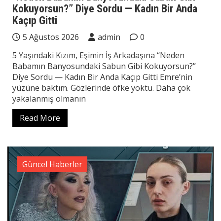
Kokuyorsun?” Diye Sordu — Kadın Bir Anda
Kaçıp Gitti
5 Ağustos 2026
admin
0
5 Yaşındaki Kızım, Eşimin İş Arkadaşına “Neden
Babamın Banyosundaki Sabun Gibi Kokuyorsun?”
Diye Sordu — Kadın Bir Anda Kaçıp Gitti Emre’nin
yüzüne baktım. Gözlerinde öfke yoktu. Daha çok
yakalanmış olmanın
Read More
Güncel Haberler