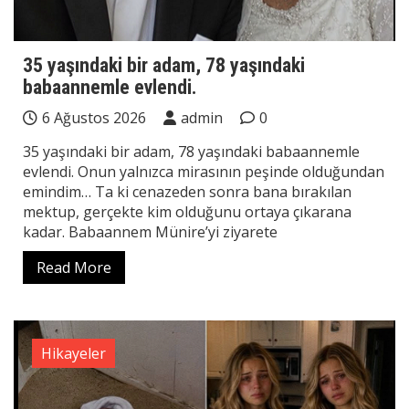
35 yaşındaki bir adam, 78 yaşındaki
babaannemle evlendi.
6 Ağustos 2026
admin
0
35 yaşındaki bir adam, 78 yaşındaki babaannemle
evlendi. Onun yalnızca mirasının peşinde olduğundan
emindim… Ta ki cenazeden sonra bana bırakılan
mektup, gerçekte kim olduğunu ortaya çıkarana
kadar. Babaannem Münire’yi ziyarete
Read More
Hikayeler