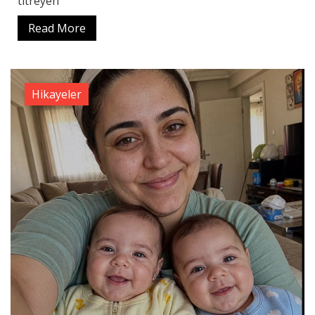
titreyen
Read More
Hikayeler