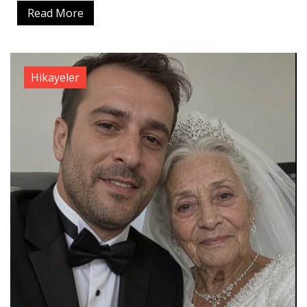
Read More
Hikayeler