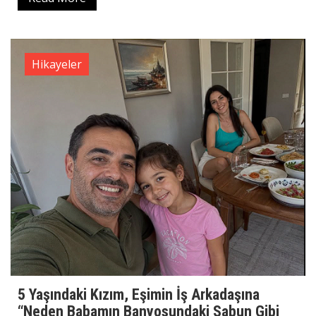
Hikayeler
5 Yaşındaki Kızım, Eşimin İş Arkadaşına
“Neden Babamın Banyosundaki Sabun Gibi