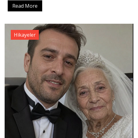
Read More
Hikayeler