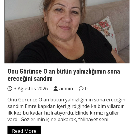
Onu Görünce O an bütün yalnızlığımın sona
ereceğini sandım
3 Ağustos 2026
admin
0
Onu Görünce O an bütün yalnızlığımın sona ereceğini
sandım Emre kapıdan içeri girdiğinde kalbim yıllardır
ilk kez bu kadar hızlı atıyordu. Elinde kırmızı güller
vardı. Gözlerimin içine bakarak, “Nihayet seni
Read More