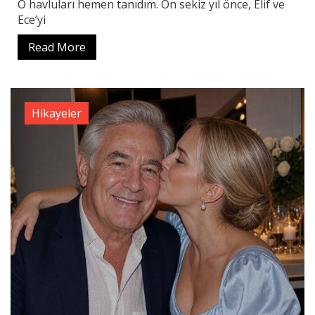
O havluları hemen tanıdım. On sekiz yıl önce, Elif ve
Ece’yi
Read More
Hikayeler