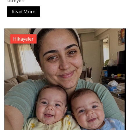
titreyen
Read More
Hikayeler