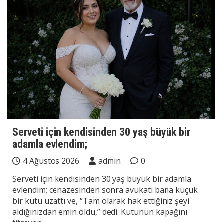
Serveti için kendisinden 30 yaş büyük bir
adamla evlendim;
4 Ağustos 2026
admin
0
Serveti için kendisinden 30 yaş büyük bir adamla
evlendim; cenazesinden sonra avukatı bana küçük
bir kutu uzattı ve, “Tam olarak hak ettiğiniz şeyi
aldığınızdan emin oldu,” dedi. Kutunun kapağını