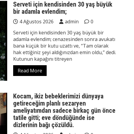
Serveti için kendisinden 30 yaş büyük
bir adamla evlendim;
4 Ağustos 2026
admin
0
Serveti için kendisinden 30 yaş büyük bir
adamla evlendim; cenazesinden sonra avukatı
bana küçük bir kutu uzattı ve, “Tam olarak
hak ettiğiniz şeyi aldığınızdan emin oldu,” dedi.
Kutunun kapağını titreyen
Read More
Kocam, ikiz bebeklerimizi dünyaya
getireceğim planlı sezaryen
ameliyatımdan sadece birkaç gün önce
tatile gitti; eve döndüğünde ise
dizlerinin bağı çözüldü.