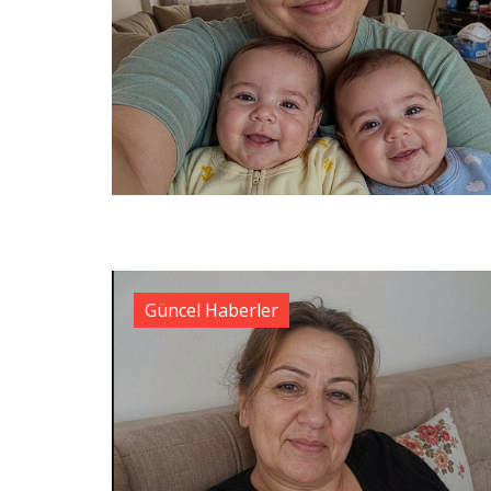
Güncel Haberler