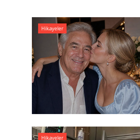
Hikayeler
Hikayeler