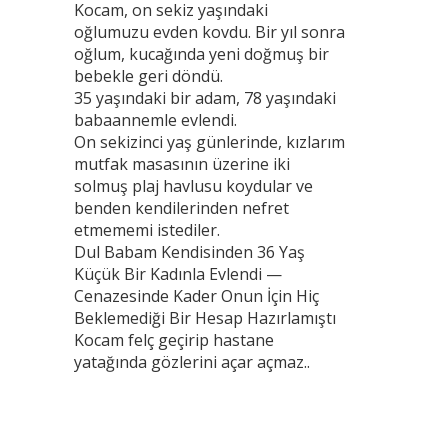
Kocam, on sekiz yaşındaki
oğlumuzu evden kovdu. Bir yıl sonra
oğlum, kucağında yeni doğmuş bir
bebekle geri döndü.
35 yaşındaki bir adam, 78 yaşındaki
babaannemle evlendi.
On sekizinci yaş günlerinde, kızlarım
mutfak masasının üzerine iki
solmuş plaj havlusu koydular ve
benden kendilerinden nefret
etmememi istediler.
Dul Babam Kendisinden 36 Yaş
Küçük Bir Kadınla Evlendi —
Cenazesinde Kader Onun İçin Hiç
Beklemediği Bir Hesap Hazırlamıştı
Kocam felç geçirip hastane
yatağında gözlerini açar açmaz..