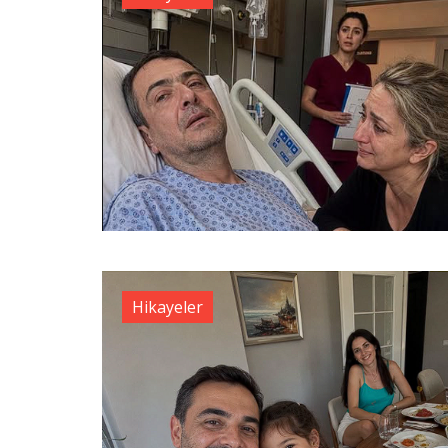
Hikayeler