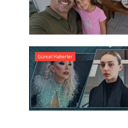
Güncel Haberler