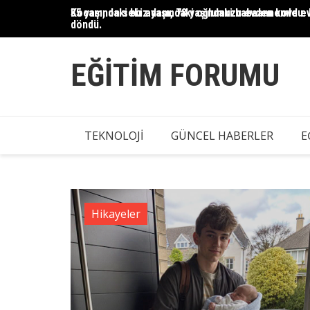
Skip
Kocam, on sekiz yaşındaki oğlumuzu evden kovdu. B
35 yaşındaki bir adam, 78 yaşındaki babaannemle ev
to
döndü.
content
EĞITIM FORUMU
TEKNOLOJI
GÜNCEL HABERLER
E
Hikayeler