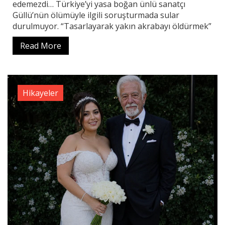
edemezdi… Türkiye’yi yasa boğan ünlü sanatçı
Güllü’nün ölümüyle ilgili soruşturmada sular
durulmuyor. “Tasarlayarak yakın akrabayı öldürmek”
Read More
Hikayeler