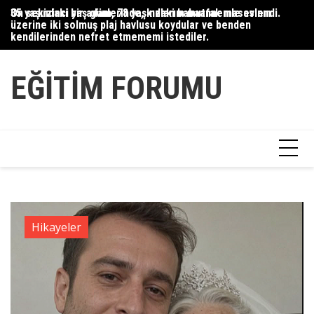
Skip
35 yaşındaki bir adam, 78 yaşındaki babaannemle evlendi.
On sekizinci yaş günlerinde, kızlarım mutfak masasının
Du
to
üzerine iki solmuş plaj havlusu koydular ve benden
Ce
content
kendilerinden nefret etmememi istediler.
Ha
EĞITIM FORUMU
Hikayeler