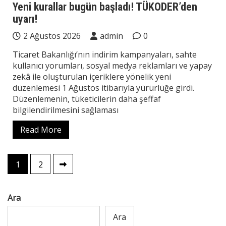
Yeni kurallar bugün başladı! TÜKODER’den
uyarı!
2 Ağustos 2026
admin
0
Ticaret Bakanlığı’nın indirim kampanyaları, sahte
kullanıcı yorumları, sosyal medya reklamları ve yapay
zekâ ile oluşturulan içeriklere yönelik yeni
düzenlemesi 1 Ağustos itibarıyla yürürlüğe girdi.
Düzenlemenin, tüketicilerin daha şeffaf
bilgilendirilmesini sağlaması
Read More
Yazı
1
2
sayfalaması
Ara
Ara