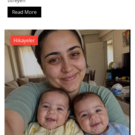
titreyen
Read More
Hikayeler