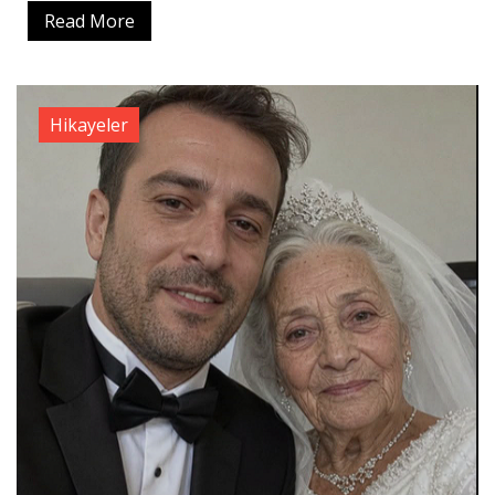
Read More
Hikayeler