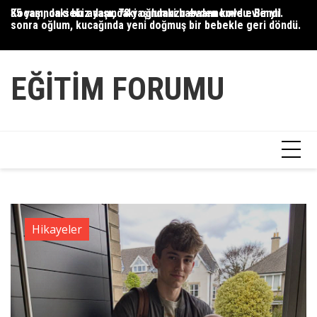
Skip
Kocam, on sekiz yaşındaki oğlumuzu evden kovdu. Bir yıl
35 yaşındaki bir adam, 78 yaşındaki babaannemle evlendi.
On
to
sonra oğlum, kucağında yeni doğmuş bir bebekle geri döndü.
üz
content
ke
EĞITIM FORUMU
Hikayeler