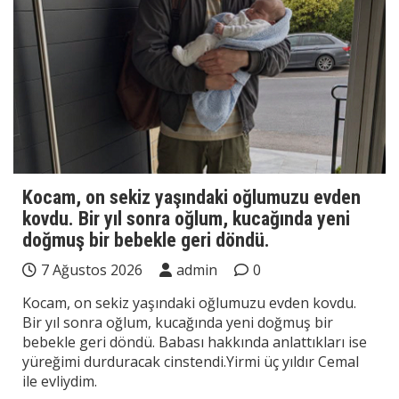
Kocam, on sekiz yaşındaki oğlumuzu evden
kovdu. Bir yıl sonra oğlum, kucağında yeni
doğmuş bir bebekle geri döndü.
7 Ağustos 2026
admin
0
Kocam, on sekiz yaşındaki oğlumuzu evden kovdu.
Bir yıl sonra oğlum, kucağında yeni doğmuş bir
bebekle geri döndü. Babası hakkında anlattıkları ise
yüreğimi durduracak cinstendi.Yirmi üç yıldır Cemal
ile evliydim.