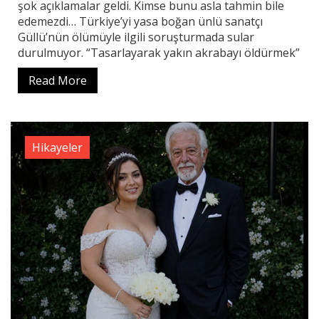
şok açıklamalar geldi. Kimse bunu asla tahmin bile
edemezdi… Türkiye’yi yasa boğan ünlü sanatçı
Güllü’nün ölümüyle ilgili soruşturmada sular
durulmuyor. “Tasarlayarak yakın akrabayı öldürmek”
Read More
Hikayeler