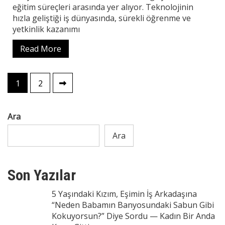
eğitim süreçleri arasında yer alıyor. Teknolojinin
hızla geliştiği iş dünyasında, sürekli öğrenme ve
yetkinlik kazanımı
Read More
Yazı
1
2
sayfalaması
Ara
Ara
Son Yazılar
5 Yaşındaki Kızım, Eşimin İş Arkadaşına
“Neden Babamın Banyosundaki Sabun Gibi
Kokuyorsun?” Diye Sordu — Kadın Bir Anda