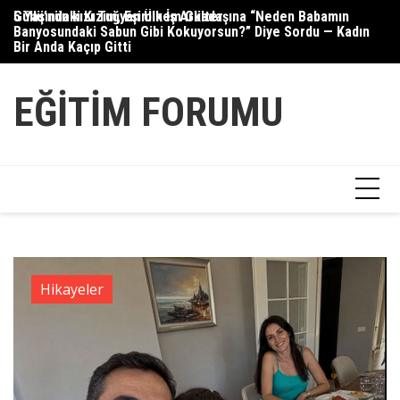
Skip
5 Yaşındaki Kızım, Eşimin İş Arkadaşına “Neden Babamın
Güllü’nün kızı Tuğyan Ülkem Gülter
Se
to
Banyosundaki Sabun Gibi Kokuyorsun?” Diye Sordu — Kadın
content
Bir Anda Kaçıp Gitti
EĞITIM FORUMU
Hikayeler