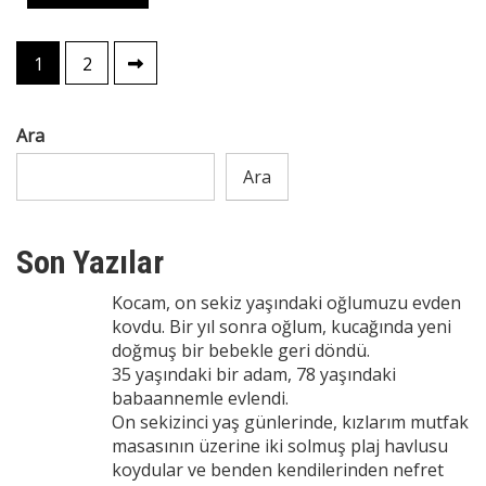
Yazı
1
2
sayfalaması
Ara
Ara
Son Yazılar
Kocam, on sekiz yaşındaki oğlumuzu evden
kovdu. Bir yıl sonra oğlum, kucağında yeni
doğmuş bir bebekle geri döndü.
35 yaşındaki bir adam, 78 yaşındaki
babaannemle evlendi.
On sekizinci yaş günlerinde, kızlarım mutfak
masasının üzerine iki solmuş plaj havlusu
koydular ve benden kendilerinden nefret