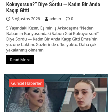
Kokuyorsun?” Diye Sordu — Kadın Bir Anda
Kaçıp Gitti
5 Ağustos 2026
admin
0
5 Yaşındaki Kızım, Eşimin İş Arkadaşına “Neden
Babamın Banyosundaki Sabun Gibi Kokuyorsun?”
Diye Sordu — Kadın Bir Anda Kaçıp Gitti Emre’nin
yüzüne baktım. Gözlerinde öfke yoktu. Daha çok
yakalanmış olmanın
Read More
Güncel Haberler