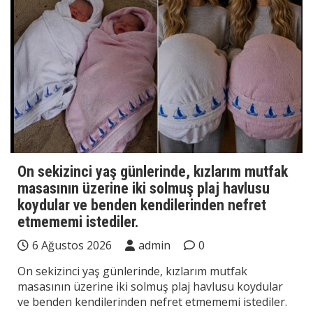
On sekizinci yaş günlerinde, kızlarım mutfak
masasının üzerine iki solmuş plaj havlusu
koydular ve benden kendilerinden nefret
etmememi istediler.
6 Ağustos 2026
admin
0
On sekizinci yaş günlerinde, kızlarım mutfak
masasının üzerine iki solmuş plaj havlusu koydular
ve benden kendilerinden nefret etmememi istediler.