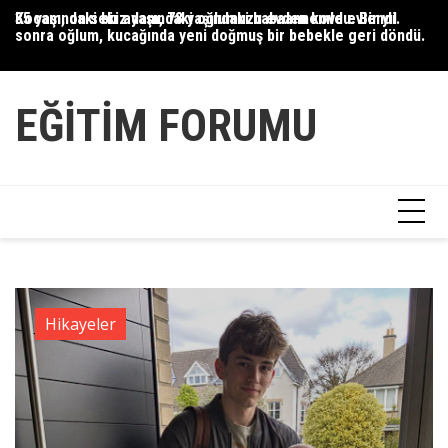
Skip
Kocam, on sekiz yaşındaki oğlumuzu evden kovdu. Bir yıl
35 yaşındaki bir adam, 78 yaşındaki babaannemle evlendi.
On
to
sonra oğlum, kucağında yeni doğmuş bir bebekle geri döndü.
üz
content
ke
EĞITIM FORUMU
Hikayeler