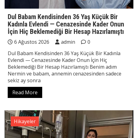
Dul Babam Kendisinden 36 Yaş Küçük Bir
Kadınla Evlendi — Cenazesinde Kader Onun
İçin Hiç Beklemediği Bir Hesap Hazırlamıştı
6 Ağustos 2026
admin
0
Dul Babam Kendisinden 36 Yaş Küçük Bir Kadınla
Evlendi — Cenazesinde Kader Onun İçin Hiç
Beklemediği Bir Hesap Hazırlamıştı Benim adım
Nermin ve babam, annemin cenazesinden sadece
sekiz ay sonra
Read More
Hikayeler