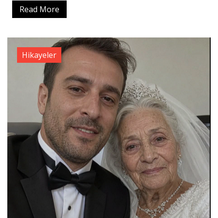
Read More
Hikayeler