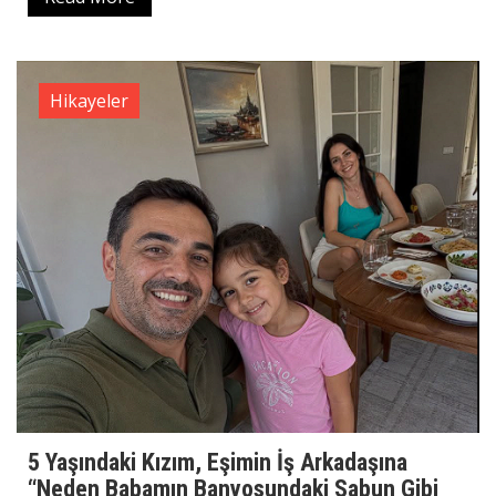
Hikayeler
5 Yaşındaki Kızım, Eşimin İş Arkadaşına
“Neden Babamın Banyosundaki Sabun Gibi