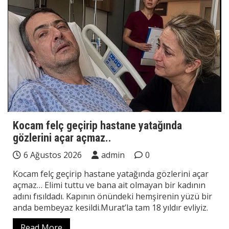
Kocam felç geçirip hastane yatağında
gözlerini açar açmaz..
6 Ağustos 2026
admin
0
Kocam felç geçirip hastane yatağında gözlerini açar
açmaz… Elimi tuttu ve bana ait olmayan bir kadının
adını fısıldadı. Kapının önündeki hemşirenin yüzü bir
anda bembeyaz kesildi.Murat’la tam 18 yıldır evliyiz.
Read More