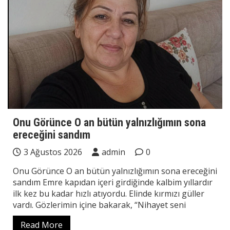
Onu Görünce O an bütün yalnızlığımın sona
ereceğini sandım
3 Ağustos 2026
admin
0
Onu Görünce O an bütün yalnızlığımın sona ereceğini
sandım Emre kapıdan içeri girdiğinde kalbim yıllardır
ilk kez bu kadar hızlı atıyordu. Elinde kırmızı güller
vardı. Gözlerimin içine bakarak, “Nihayet seni
Read More