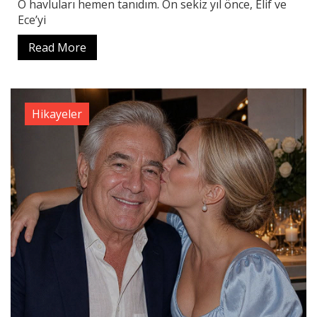
O havluları hemen tanıdım. On sekiz yıl önce, Elif ve
Ece’yi
Read More
Hikayeler