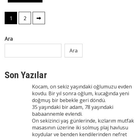
Yazı
1
2
sayfalaması
Ara
Ara
Son Yazılar
Kocam, on sekiz yaşındaki oğlumuzu evden
kovdu. Bir yıl sonra oğlum, kucağında yeni
doğmuş bir bebekle geri döndü.
35 yaşındaki bir adam, 78 yaşındaki
babaannemle evlendi.
On sekizinci yaş günlerinde, kızlarım mutfak
masasının üzerine iki solmuş plaj havlusu
koydular ve benden kendilerinden nefret