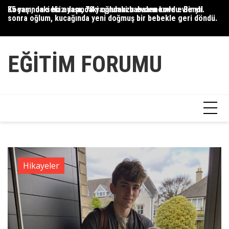
Skip
Kocam, on sekiz yaşındaki oğlumuzu evden kovdu. Bir yıl
35 yaşındaki bir adam, 78 yaşındaki babaannemle evlendi.
On
to
sonra oğlum, kucağında yeni doğmuş bir bebekle geri döndü.
üz
content
ke
EĞITIM FORUMU
Hikayeler