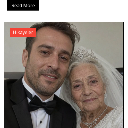
Read More
Hikayeler