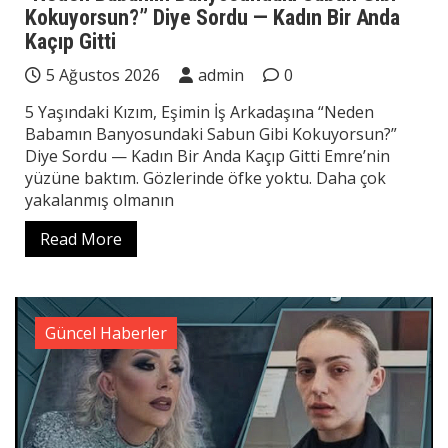
Kokuyorsun?” Diye Sordu — Kadın Bir Anda
Kaçıp Gitti
5 Ağustos 2026
admin
0
5 Yaşındaki Kızım, Eşimin İş Arkadaşına “Neden
Babamın Banyosundaki Sabun Gibi Kokuyorsun?”
Diye Sordu — Kadın Bir Anda Kaçıp Gitti Emre’nin
yüzüne baktım. Gözlerinde öfke yoktu. Daha çok
yakalanmış olmanın
Read More
Güncel Haberler