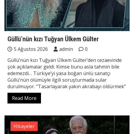
Güllü’nün kızı Tuğyan Ülkem Gülter
5 Ağustos 2026
admin
0
Güllü’nün kızı Tuğyan Ülkem Gülter’den cezaevinde
şok açıklamalar geldi. Kimse bunu asla tahmin bile
edemezdi… Türkiye’yi yasa boğan ünlü sanatçı
Güllü’nün ölümüyle ilgili soruşturmada sular
durulmuyor. “Tasarlayarak yakın akrabayı öldürmek”
Read More
Hikayeler