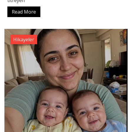
titreyen
Read More
Hikayeler