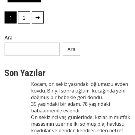
Yazı
1
2
sayfalaması
Ara
Ara
Son Yazılar
Kocam, on sekiz yaşındaki oğlumuzu evden
kovdu. Bir yıl sonra oğlum, kucağında yeni
doğmuş bir bebekle geri döndü.
35 yaşındaki bir adam, 78 yaşındaki
babaannemle evlendi.
On sekizinci yaş günlerinde, kızlarım mutfak
masasının üzerine iki solmuş plaj havlusu
koydular ve benden kendilerinden nefret