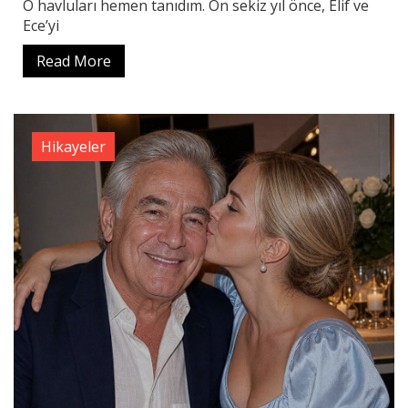
O havluları hemen tanıdım. On sekiz yıl önce, Elif ve
Ece’yi
Read More
Hikayeler