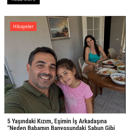
Hikayeler
5 Yaşındaki Kızım, Eşimin İş Arkadaşına
“Neden Babamın Banyosundaki Sabun Gibi