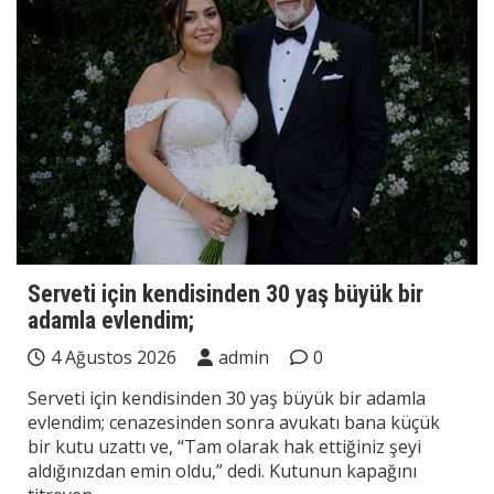
Serveti için kendisinden 30 yaş büyük bir
adamla evlendim;
4 Ağustos 2026
admin
0
Serveti için kendisinden 30 yaş büyük bir adamla
evlendim; cenazesinden sonra avukatı bana küçük
bir kutu uzattı ve, “Tam olarak hak ettiğiniz şeyi
aldığınızdan emin oldu,” dedi. Kutunun kapağını