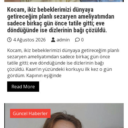
Kocam, ikiz bebeklerimizi dünyaya
getireceğim planlı sezaryen ameliyatımdan
sadece birkaç gün önce tatile gitti; eve
döndüğünde ise dizlerinin bağı çözüldü.
4 Ağustos 2026
admin
0
Kocam, ikiz bebeklerimizi dünyaya getireceğim planlı
sezaryen ameliyatımdan sadece birkaç gün önce
tatile gitti; eve döndüğünde ise dizlerinin bağı
çözüldü. Kaan’ın yüzündeki korkuyu ilk kez o gün
gördüm. Kapının eşiğinde
Read More
Güncel Haberler