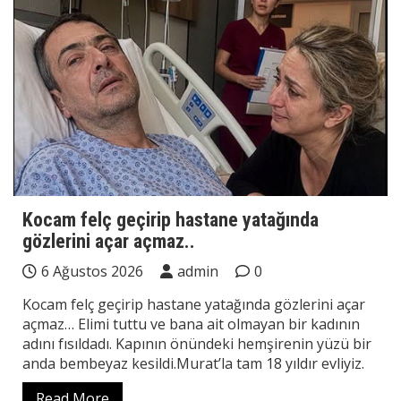
Kocam felç geçirip hastane yatağında
gözlerini açar açmaz..
6 Ağustos 2026
admin
0
Kocam felç geçirip hastane yatağında gözlerini açar
açmaz… Elimi tuttu ve bana ait olmayan bir kadının
adını fısıldadı. Kapının önündeki hemşirenin yüzü bir
anda bembeyaz kesildi.Murat’la tam 18 yıldır evliyiz.
Read More