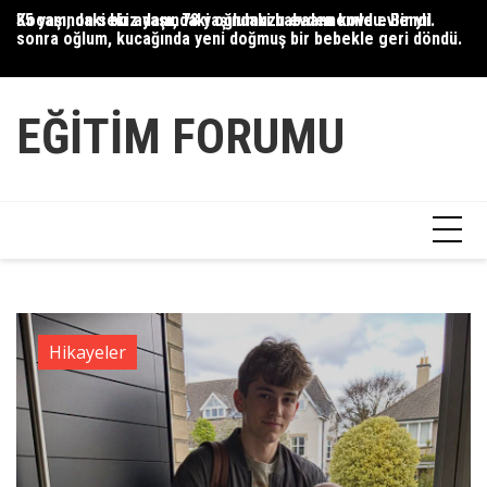
Skip
Kocam, on sekiz yaşındaki oğlumuzu evden kovdu. Bir yıl
35 yaşındaki bir adam, 78 yaşındaki babaannemle evlendi.
On
to
sonra oğlum, kucağında yeni doğmuş bir bebekle geri döndü.
üz
content
ke
EĞITIM FORUMU
Hikayeler