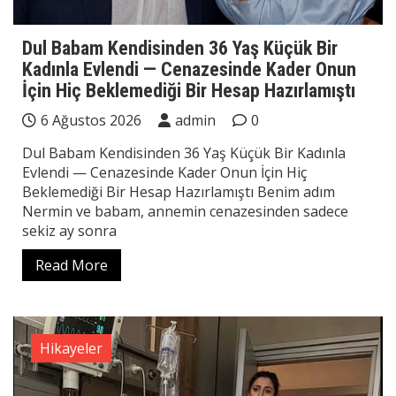
Dul Babam Kendisinden 36 Yaş Küçük Bir
Kadınla Evlendi — Cenazesinde Kader Onun
İçin Hiç Beklemediği Bir Hesap Hazırlamıştı
6 Ağustos 2026
admin
0
Dul Babam Kendisinden 36 Yaş Küçük Bir Kadınla
Evlendi — Cenazesinde Kader Onun İçin Hiç
Beklemediği Bir Hesap Hazırlamıştı Benim adım
Nermin ve babam, annemin cenazesinden sadece
sekiz ay sonra
Read More
Hikayeler