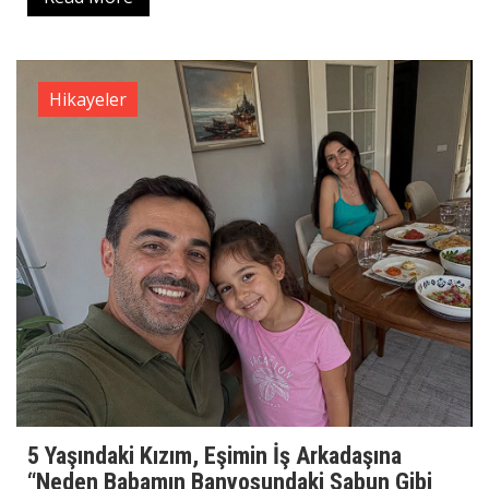
Hikayeler
5 Yaşındaki Kızım, Eşimin İş Arkadaşına
“Neden Babamın Banyosundaki Sabun Gibi