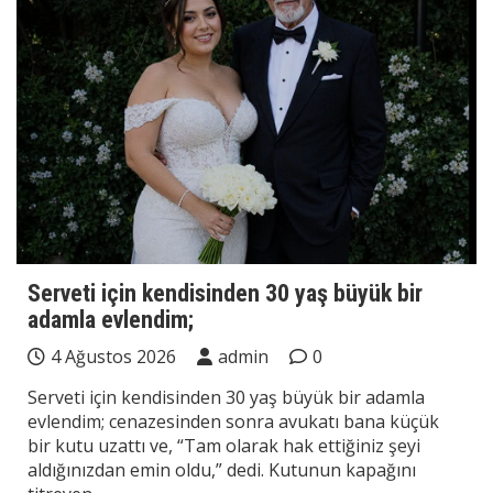
Serveti için kendisinden 30 yaş büyük bir
adamla evlendim;
4 Ağustos 2026
admin
0
Serveti için kendisinden 30 yaş büyük bir adamla
evlendim; cenazesinden sonra avukatı bana küçük
bir kutu uzattı ve, “Tam olarak hak ettiğiniz şeyi
aldığınızdan emin oldu,” dedi. Kutunun kapağını