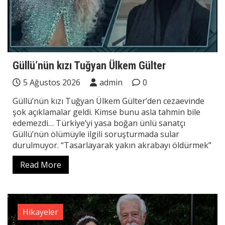
Güllü’nün kızı Tuğyan Ülkem Gülter
5 Ağustos 2026
admin
0
Güllü’nün kızı Tuğyan Ülkem Gülter’den cezaevinde
şok açıklamalar geldi. Kimse bunu asla tahmin bile
edemezdi… Türkiye’yi yasa boğan ünlü sanatçı
Güllü’nün ölümüyle ilgili soruşturmada sular
durulmuyor. “Tasarlayarak yakın akrabayı öldürmek”
Read More
Hikayeler