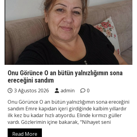
Onu Görünce O an bütün yalnızlığımın sona
ereceğini sandım
3 Ağustos 2026
admin
0
Onu Görünce O an bütün yalnızlığımın sona ereceğini
sandım Emre kapıdan içeri girdiğinde kalbim yıllardır
ilk kez bu kadar hızlı atıyordu. Elinde kırmızı güller
vardı. Gözlerimin içine bakarak, “Nihayet seni
Read More