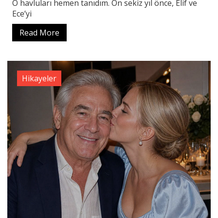
O havluları hemen tanıdım. On sekiz yıl önce, Elif ve
Ece’yi
Read More
Hikayeler