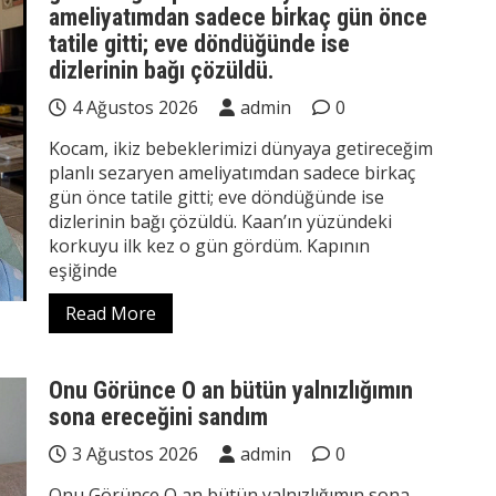
ameliyatımdan sadece birkaç gün önce
tatile gitti; eve döndüğünde ise
dizlerinin bağı çözüldü.
4 Ağustos 2026
admin
0
Kocam, ikiz bebeklerimizi dünyaya getireceğim
planlı sezaryen ameliyatımdan sadece birkaç
gün önce tatile gitti; eve döndüğünde ise
dizlerinin bağı çözüldü. Kaan’ın yüzündeki
korkuyu ilk kez o gün gördüm. Kapının
eşiğinde
Read More
Onu Görünce O an bütün yalnızlığımın
sona ereceğini sandım
3 Ağustos 2026
admin
0
Onu Görünce O an bütün yalnızlığımın sona