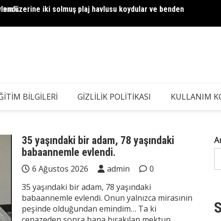
lendi.
ının üzerine iki solmuş plaj havlusu koydular ve benden
Dul Ba
Hesap 
ĞITIM BILGILERI
GIZLILIK POLITIKASI
KULLANIM K
35 yaşındaki bir adam, 78 yaşındaki
A
babaannemle evlendi.
6 Ağustos 2026
admin
0
35 yaşındaki bir adam, 78 yaşındaki
babaannemle evlendi. Onun yalnızca mirasının
S
peşinde olduğundan emindim… Ta ki
cenazeden sonra bana bırakılan mektup,