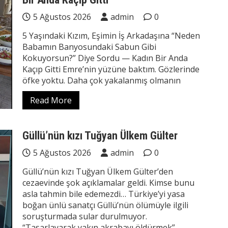
5 Ağustos 2026
admin
0
5 Yaşındaki Kızım, Eşimin İş Arkadaşına “Neden
Babamın Banyosundaki Sabun Gibi
Kokuyorsun?” Diye Sordu — Kadın Bir Anda
Kaçıp Gitti Emre’nin yüzüne baktım. Gözlerinde
öfke yoktu. Daha çok yakalanmış olmanın
Read More
Güllü’nün kızı Tuğyan Ülkem Gülter
5 Ağustos 2026
admin
0
Güllü’nün kızı Tuğyan Ülkem Gülter’den
cezaevinde şok açıklamalar geldi. Kimse bunu
asla tahmin bile edemezdi… Türkiye’yi yasa
boğan ünlü sanatçı Güllü’nün ölümüyle ilgili
soruşturmada sular durulmuyor.
“Tasarlayarak yakın akrabayı öldürmek”