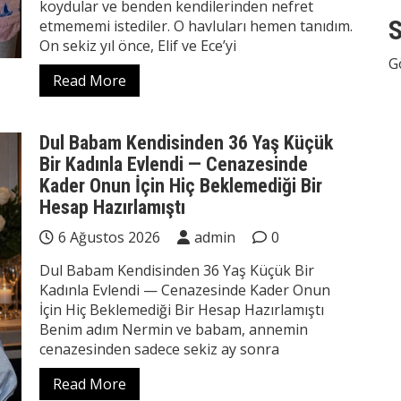
koydular ve benden kendilerinden nefret
S
etmememi istediler. O havluları hemen tanıdım.
On sekiz yıl önce, Elif ve Ece’yi
G
Read More
Dul Babam Kendisinden 36 Yaş Küçük
Bir Kadınla Evlendi — Cenazesinde
Kader Onun İçin Hiç Beklemediği Bir
Hesap Hazırlamıştı
6 Ağustos 2026
admin
0
Dul Babam Kendisinden 36 Yaş Küçük Bir
Kadınla Evlendi — Cenazesinde Kader Onun
İçin Hiç Beklemediği Bir Hesap Hazırlamıştı
Benim adım Nermin ve babam, annemin
cenazesinden sadece sekiz ay sonra
Read More