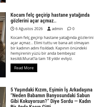
Kocam felç geçirip hastane yatağında
gözlerini açar açmaz..
6 Ağustos 2026
admin
0
Kocam felç geçirip hastane yatağında gözlerini
açar açmaz… Elimi tuttu ve bana ait olmayan
bir kadının adını fısıldadı. Kapının önündeki
hemşirenin yüzü bir anda bembeyaz
kesildi.Murat’la tam 18 yıldır evliyiz.
Read More
5 Yaşındaki Kızım, Eşimin İş Arkadaşına
“Neden Babamın Banyosundaki Sabun
Gibi Kokuyorsun?” Diye Sordu — Kadın
Bir Anda Kaçıp Gitti