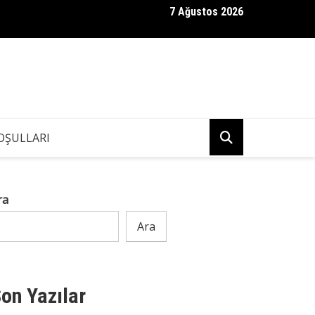
7 Ağustos 2026
bam Kendisinden 36 Yaş Küçük Bir Kadınla Evlendi — Cenazesinde 
Hazırlamıştı
OŞULLARI
ra
Ara
on Yazılar