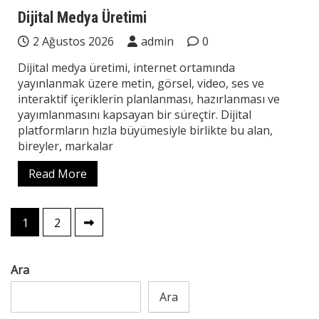
Teknoloji
Dijital Medya Üretimi
2 Ağustos 2026
admin
0
Dijital medya üretimi, internet ortamında
yayınlanmak üzere metin, görsel, video, ses ve
interaktif içeriklerin planlanması, hazırlanması ve
yayımlanmasını kapsayan bir süreçtir. Dijital
platformların hızla büyümesiyle birlikte bu alan,
bireyler, markalar
Read More
Yazı
1
2
sayfalaması
Ara
Ara