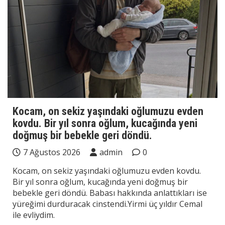
Kocam, on sekiz yaşındaki oğlumuzu evden
kovdu. Bir yıl sonra oğlum, kucağında yeni
doğmuş bir bebekle geri döndü.
7 Ağustos 2026
admin
0
Kocam, on sekiz yaşındaki oğlumuzu evden kovdu.
Bir yıl sonra oğlum, kucağında yeni doğmuş bir
bebekle geri döndü. Babası hakkında anlattıkları ise
yüreğimi durduracak cinstendi.Yirmi üç yıldır Cemal
ile evliydim.