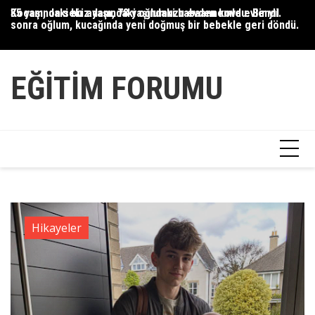
Skip
Kocam, on sekiz yaşındaki oğlumuzu evden kovdu. Bir yıl
35 yaşındaki bir adam, 78 yaşındaki babaannemle evlendi.
On
to
sonra oğlum, kucağında yeni doğmuş bir bebekle geri döndü.
üz
content
ke
EĞITIM FORUMU
Hikayeler