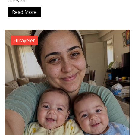
titreyen
Read More
Hikayeler