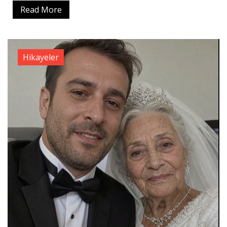
Read More
Hikayeler