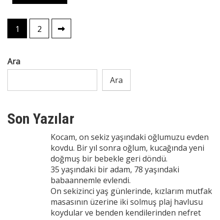
Yazı
1
2
sayfalaması
Ara
Ara
Son Yazılar
Kocam, on sekiz yaşındaki oğlumuzu evden
kovdu. Bir yıl sonra oğlum, kucağında yeni
doğmuş bir bebekle geri döndü.
35 yaşındaki bir adam, 78 yaşındaki
babaannemle evlendi.
On sekizinci yaş günlerinde, kızlarım mutfak
masasının üzerine iki solmuş plaj havlusu
koydular ve benden kendilerinden nefret