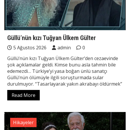
Güllü’nün kızı Tuğyan Ülkem Gülter
5 Ağustos 2026
admin
0
Güllü’nün kızı Tuğyan Ülkem Gülter’den cezaevinde
şok açıklamalar geldi. Kimse bunu asla tahmin bile
edemezdi… Türkiye’yi yasa boğan ünlü sanatçı
Güllü’nün ölümüyle ilgili soruşturmada sular
durulmuyor. “Tasarlayarak yakın akrabayı öldürmek”
Read More
Hikayeler