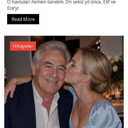
O havluları hemen tanıdım. On sekiz yıl önce, Elif ve
Ece’yi
Read More
Hikayeler