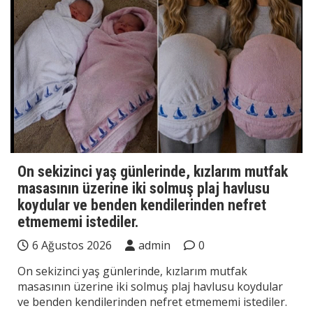
On sekizinci yaş günlerinde, kızlarım mutfak
masasının üzerine iki solmuş plaj havlusu
koydular ve benden kendilerinden nefret
etmememi istediler.
6 Ağustos 2026
admin
0
On sekizinci yaş günlerinde, kızlarım mutfak
masasının üzerine iki solmuş plaj havlusu koydular
ve benden kendilerinden nefret etmememi istediler.