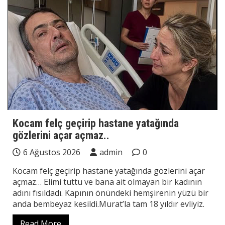
Kocam felç geçirip hastane yatağında
gözlerini açar açmaz..
6 Ağustos 2026
admin
0
Kocam felç geçirip hastane yatağında gözlerini açar
açmaz… Elimi tuttu ve bana ait olmayan bir kadının
adını fısıldadı. Kapının önündeki hemşirenin yüzü bir
anda bembeyaz kesildi.Murat’la tam 18 yıldır evliyiz.
Read More